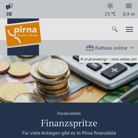
DE
23
℃
0,9
m
Rathaus online
© jd-photodesign – stock.adobe.com
Fördermittel
Finanzspritze
Für viele Anliegen gibt es in Pirna finanzielle