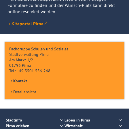
Formulare zu finden und der Wunsch-Platz kann direkt
online reserviert werden.
Kitaportal Pirna
Fachgruppe Schulen und Soziales
Stadtverwaltung Pirna
Am Markt 1/2
01796
Pirna
Tel.:
+49 3501 556-248
Kontakt
Detailansicht
Stadtinfo
Leben in Pirna
Pirna erleben
Wirtschaft