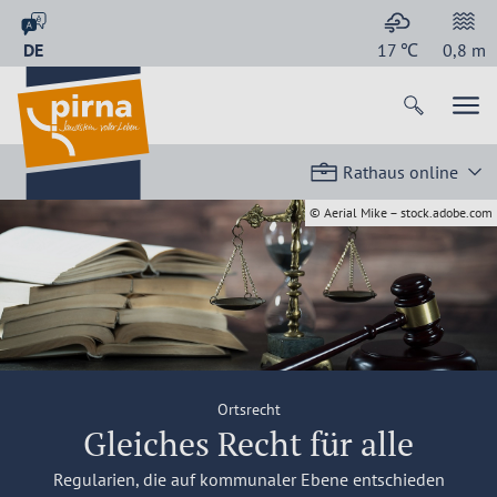
DE
17
℃
0,8
m
Rathaus online
© Aerial Mike – stock.adobe.com
Ortsrecht
Gleiches Recht für alle
Regularien, die auf kommunaler Ebene entschieden