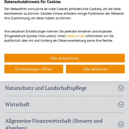
Datenschutzhinweis für Cookies
Sportförderung
Der Webauftritt www.pirna.de nutzt Cookies (erforderliche Cookies), um die Seite
bereitstellen zu können. Darüber hinaus erfordern einige Funktionen der Webseite
Ihre Zustimmung, um diese nutzen zu können.
Räumliche Planung und Entwicklung
Ihre aktuellen Einstellungen können Sie jederzeit einsehen und anpassen
(Fingerabdruck-Symbol links unten). Unter
Datenschutz
informieren wir Sie
Bau- und Grundstücksordnung
ausführlich über Art und Umfang der Datenverarbeitung sowie Ihre Rechte.
Ver- und Entsorgung
Alle akzeptieren
Einstellungen öffnen
Alle ablehnen
Verkehrsflächen und -anlagen
Naturschutz und Landschaftspflege
Wirtschaft
Allgemeine Finanzwirtschaft (Steuern und
Abgaben)