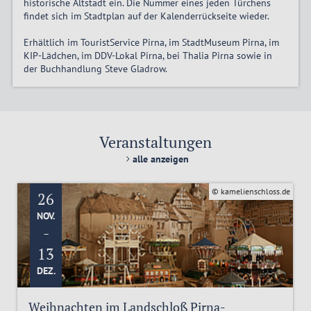
historische Altstadt ein. Die Nummer eines jeden Türchens
findet sich im Stadtplan auf der Kalenderrückseite wieder.
Erhältlich im TouristService Pirna, im StadtMuseum Pirna, im
KIP-Lädchen, im DDV-Lokal Pirna, bei Thalia Pirna sowie in
der Buchhandlung Steve Gladrow.
Veranstaltungen
alle anzeigen
© kamelienschloss.de
26
NOV.
-
13
DEZ.
Weihnachten im Landschloß Pirna-