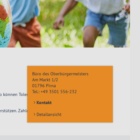
Büro des Oberbürgermeisters
Am Markt 1/2
01796
Pirna
Tel.:
+49 3501 556-232
r so können Toleranz und gegenseitiges Verständnis
Kontakt
stützen. Zahlreiche Pirnaer engagieren sich sehr stark
Detailansicht