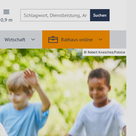
Suchen
0,9
m
Wirtschaft
Rathaus online
© Robert Kneschke/Fotolia