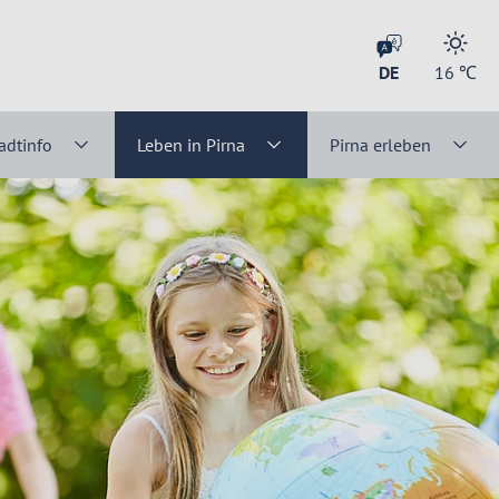
DE
16
℃
adtinfo
Leben in Pirna
Pirna erleben