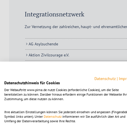
Integrationsnetzwerk
Zur Vernetzung der zahlreichen, haupt- und ehrenamtliche
AG Asylsuchende
Aktion Zivilcourage e.V.
ATZE e.V. Pirna
AWO Sonnenstein gGmbH – Beratungszentrum Pirna (Bera
Datenschutz
|
Imp
Datenschutzhinweis für Cookies
Caritasverband für Dresden e.V. – Beratungsdienste Pirn
Der Webauftritt www.pirna.de nutzt Cookies (erforderliche Cookies), um die Seite
bereitstellen zu können. Darüber hinaus erfordern einige Funktionen der Webseite Ihr
Zustimmung, um diese nutzen zu können.
Fachdienst Demokratie, Prävention und Migration
FAMIL e.V. – Mehrgenerationenhaus
Ihre aktuellen Einstellungen können Sie jederzeit einsehen und anpassen (Fingerabd
Symbol links unten). Unter
Datenschutz
informieren wir Sie ausführlich über Art und
Umfang der Datenverarbeitung sowie Ihre Rechte.
Freie Evangelische Gemeinde Pirna-Sonnenstein