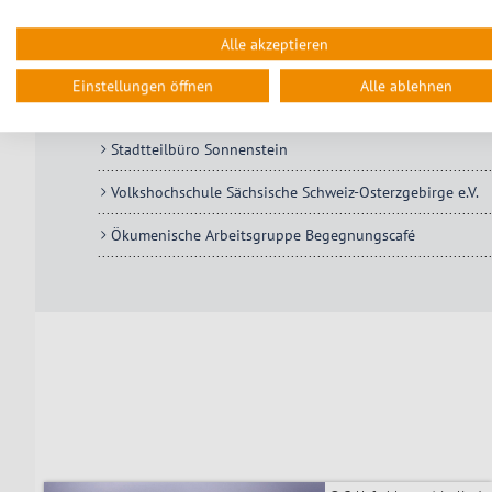
Jugendmigrationsdienst (JMD) der Diakonie Pirna – Bera
Alle akzeptieren
Landratsamt Pirna
Einstellungen öffnen
Alle ablehnen
Sonnige Aussichten e.V.
Stadtteilbüro Sonnenstein
Volkshochschule Sächsische Schweiz-Osterzgebirge e.V.
Ökumenische Arbeitsgruppe Begegnungscafé