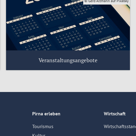
© Gerd Altmann auf Pixabay
Veranstaltungsangebote
Angebote für kleines Geld oder kostenlos, für
die keine Mitgliedschaft nötig ist.
Veranstaltungskalender – lokal vernetzen
Pirna erleben
Wirtschaft
Tourismus
Wirtschaftsstan
Kultur