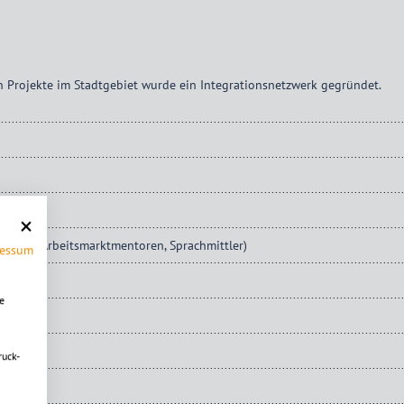
n Projekte im Stadtgebiet wurde ein Integrationsnetzwerk gegründet.
tung, Arbeitsmarktmentoren, Sprachmittler)
ressum
a
e
ruck-