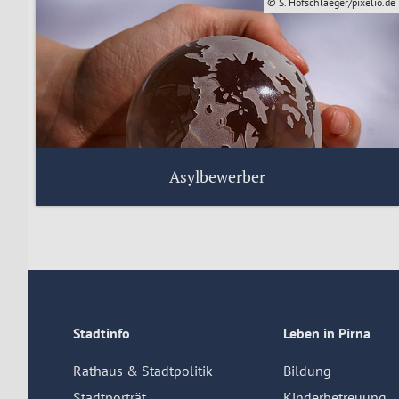
© S. Hofschlaeger/pixelio.de
Asylbewerber
Der Landkreis Sächsische Schweiz –
Osterzgebirge informiert über aktuelle Zahlen.
Informationen des Landratsamtes
Stadtinfo
Leben in Pirna
Rathaus & Stadtpolitik
Bildung
Stadtporträt
Kinderbetreuung