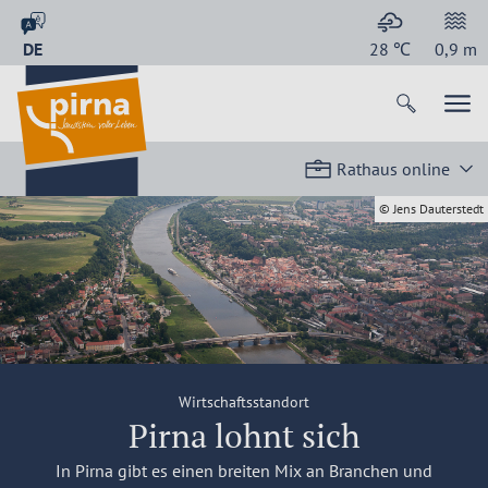
DE
28
℃
0,9
m
Rathaus online
© Jens Dauterstedt
Wirtschaftsstandort
Pirna lohnt sich
In Pirna gibt es einen breiten Mix an Branchen und