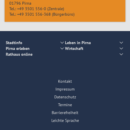
01796
Pirna
Tel.:
+49 3501 556-0
(Zentrale)
Tel.:
+49 3501 556-368
(Bürgerbüro)
Stadtinfo
Leben in Pirna
Pirna erleben
Wirtschaft
Rathaus online
Kontakt
Impressum
Datenschutz
Termine
Barrierefreiheit
Leichte Sprache