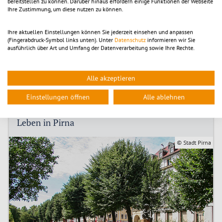
bereitstellen zu können. Darüber hinaus erfordern einige Funktionen der Webseite
Ihre Zustimmung, um diese nutzen zu können.
Ihre aktuellen Einstellungen können Sie jederzeit einsehen und anpassen
(Fingerabdruck-Symbol links unten). Unter
Datenschutz
informieren wir Sie
ausführlich über Art und Umfang der Datenverarbeitung sowie Ihre Rechte.
Sie möchten mehr über die Stadt Pirna wissen?
Hier finden Sie viele interessante Infos.
Alle akzeptieren
Stadt·Info
Einstellungen öffnen
Alle ablehnen
Leben in Pirna
© Stadt Pirna