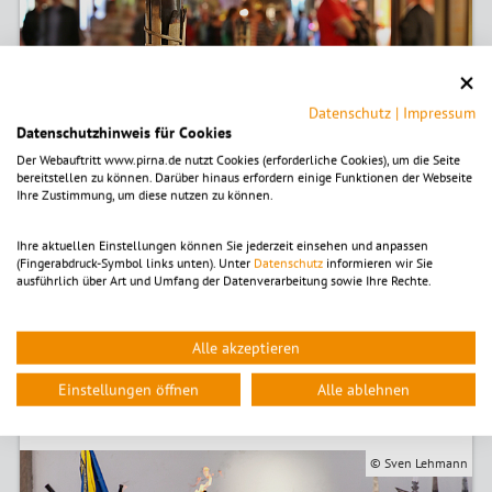
Datenschutz
|
Impressum
Datenschutzhinweis für Cookies
Der Webauftritt www.pirna.de nutzt Cookies (erforderliche Cookies), um die Seite
bereitstellen zu können. Darüber hinaus erfordern einige Funktionen der Webseite
Ihre Zustimmung, um diese nutzen zu können.
Ihre aktuellen Einstellungen können Sie jederzeit einsehen und anpassen
September | Die Altstadtgassen verwandeln sich Anfang
(Fingerabdruck-Symbol links unten). Unter
Datenschutz
informieren wir Sie
September in ein Farbenmeer und laden zum Entdecken,
ausführlich über Art und Umfang der Datenverarbeitung sowie Ihre Rechte.
Genießen und Flanieren ein.
Alle akzeptieren
Mehr zur Pirnaer Einkaufsnacht
Einstellungen öffnen
Alle ablehnen
Das Retter-Schauspiel
© Sven Lehmann