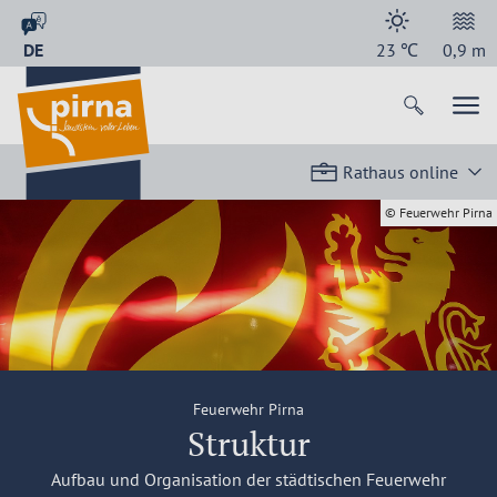
DE
23
℃
0,9
m
Rathaus online
© Feuerwehr Pirna
Feuerwehr Pirna
Struktur
Aufbau und Organisation der städtischen Feuerwehr