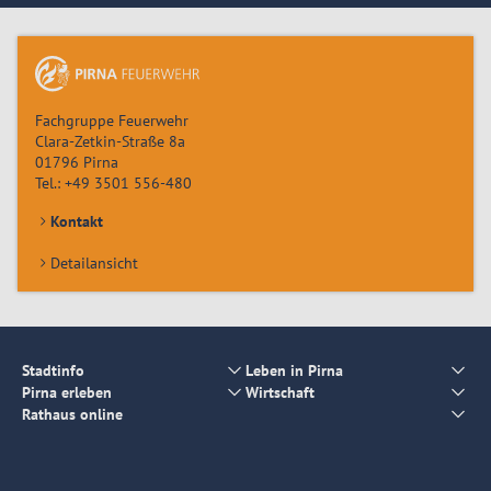
Fachgruppe Feuerwehr
Clara-Zetkin-Straße 8a
01796
Pirna
Tel.:
+49 3501 556-480
Kontakt
Detailansicht
Stadtinfo
Leben in Pirna
Pirna erleben
Wirtschaft
Rathaus online