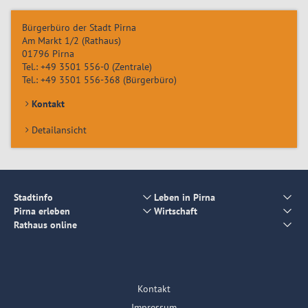
Bürgerbüro der Stadt Pirna
Am Markt 1/2 (Rathaus)
01796
Pirna
Tel.:
+49 3501 556-0
(Zentrale)
Tel.:
+49 3501 556-368
(Bürgerbüro)
Kontakt
Detailansicht
Stadtinfo
Leben in Pirna
Pirna erleben
Wirtschaft
Rathaus online
Kontakt
Impressum