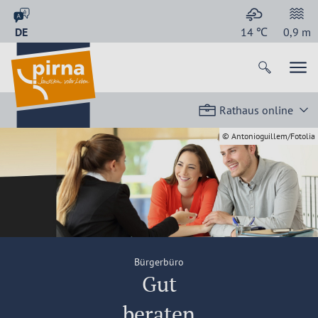
DE
14
℃
0,9
m
Rathaus online
© Antonioguillem/Fotolia
Bürgerbüro
Gut
beraten