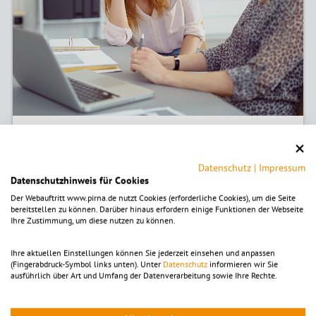
Wo erledigt man was? Und was ist dabei zu beachten?
Wichtige Informationen zu vielen Themen, bei denen die
Stadtverwaltung der richtige Ansprechpartner ist, und Links
Datenschutz
|
Impressum
zu häufig gesuchten Anliegen sind unter
Dienstleistungen A–
Datenschutzhinweis für Cookies
Z
aufgeführt.
Der Webauftritt www.pirna.de nutzt Cookies (erforderliche Cookies), um die Seite
bereitstellen zu können. Darüber hinaus erfordern einige Funktionen der Webseite
Ihre Zustimmung, um diese nutzen zu können.
Häufig gesucht
Ihre aktuellen Einstellungen können Sie jederzeit einsehen und anpassen
(Fingerabdruck-Symbol links unten). Unter
Datenschutz
informieren wir Sie
ausführlich über Art und Umfang der Datenverarbeitung sowie Ihre Rechte.
Beglaubigungen