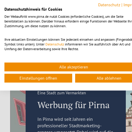
Kultur- und Tourismusgesellschaft Pirna mbH (KTP)
Datenschutz
|
Imp
Datenschutzhinweis für Cookies
Der Webauftritt www.pirna.de nutzt Cookies (erforderliche Cookies), um die Seite
bereitstellen zu können. Darüber hinaus erfordern einige Funktionen der Webseite Ihr
Zustimmung, um diese nutzen zu können.
Stadtwerke Pirna Energie GmbH
Ihre aktuellen Einstellungen können Sie jederzeit einsehen und anpassen (Fingerabd
Symbol links unten). Unter
Datenschutz
informieren wir Sie ausführlich über Art und
Umfang der Datenverarbeitung sowie Ihre Rechte.
Die Experten für Fragen rund um Trink- und
Abwasser, Fernwärme, Strom, Erdgas und den
Alle akzeptieren
Bäderbetrieb.
Einstellungen öffnen
Alle ablehnen
Stadtwerke Pirna GmbH (SWP)
Eine Stadt zum Vermarkten
Werbung für Pirna
In Pirna wird seit Jahren ein
professioneller Stadtmarketing-
prozess umgesetzt. Dabei wird auf die