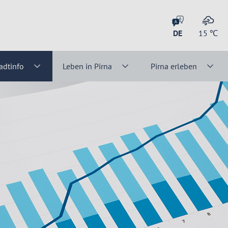
DE
15
℃
adtinfo
Leben in Pirna
Pirna erleben