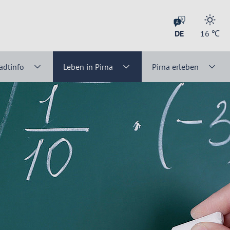
DE
16
℃
adtinfo
Leben in Pirna
Pirna erleben