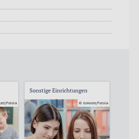
Sonstige Einrichtungen
Bildung
att/Fotolia
© stokkete/Fotolia