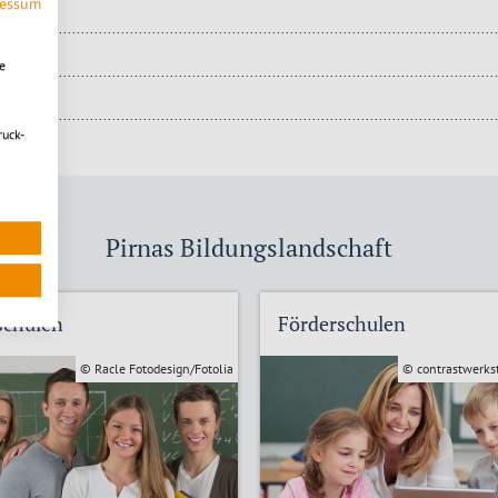
ressum
e
ruck-
Pirnas Bildungslandschaft
schulen
Förderschulen
© Racle Fotodesign/Fotolia
© contrastwerkst