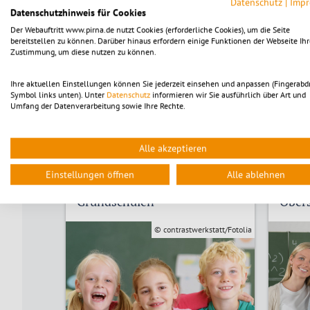
Datenschutz
|
Imp
Evangelisches Gymnasium Pirna
Datenschutzhinweis für Cookies
Der Webauftritt www.pirna.de nutzt Cookies (erforderliche Cookies), um die Seite
Friedrich-Schiller-Gymnasium Pirna
bereitstellen zu können. Darüber hinaus erfordern einige Funktionen der Webseite Ihr
Zustimmung, um diese nutzen zu können.
Johann-Gottfried-Herder-Gymnasium Pirna-Copitz
Ihre aktuellen Einstellungen können Sie jederzeit einsehen und anpassen (Fingerabd
Symbol links unten). Unter
Datenschutz
informieren wir Sie ausführlich über Art und
Umfang der Datenverarbeitung sowie Ihre Rechte.
Alle akzeptieren
Einstellungen öffnen
Alle ablehnen
Grundschulen
Ober
© contrastwerkstatt/Fotolia