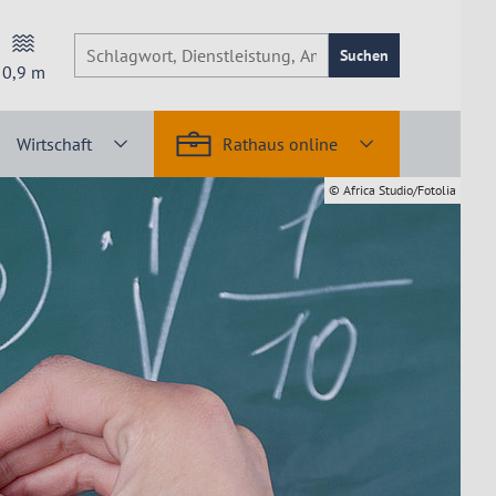
Suchen
0,9
m
Wirtschaft
Rathaus online
© Africa Studio/Fotolia