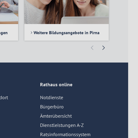
ngen
Weitere Bildungsangebote in Pirna
Bildung
Rathaus online
dort
Notdienste
Bürgerbüro
Ämterübersicht
Dienstleistungen A-Z
Ratsinformationssystem