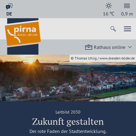
DE
16
℃
0,9
m
Rathaus online
© Thomas Uhlig / www.dresden-bilder.de
Leitbild 2030
Zukunft gestalten
Der rote Faden der Stadtentwicklung.