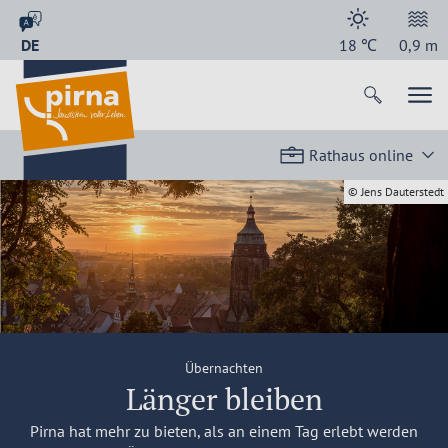
DE
18
℃
0,9
m
Rathaus online
© Jens Dauterstedt
Übernachten
Länger bleiben
Pirna hat mehr zu bieten, als an einem Tag erlebt werden