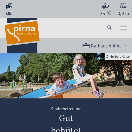
DE
23
℃
0,9
m
Rathaus online
© Norbert Kaiser
Kinderbetreuung
Gut
behütet