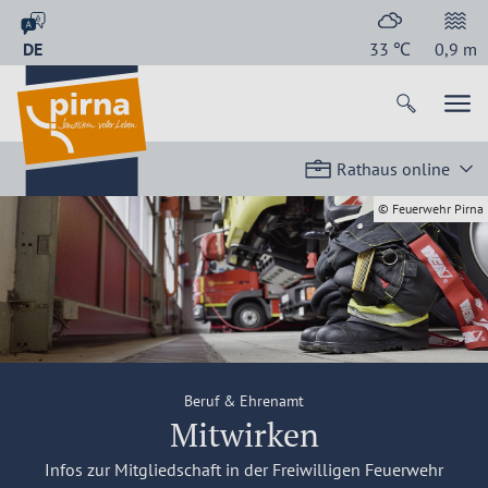
DE
33
℃
0,9
m
Rathaus online
© Feuerwehr Pirna
Beruf & Ehrenamt
Mitwirken
Infos zur Mitgliedschaft in der Freiwilligen Feuerwehr