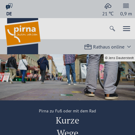
DE
21
℃
0,9
m
Rathaus online
© Jens Dauterstedt
Pirna zu Fuß oder mit dem Rad
Kurze
Wege