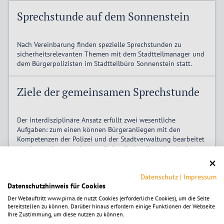
Sprechstunde auf dem Sonnenstein
Nach Vereinbarung finden spezielle Sprechstunden zu
sicherheitsrelevanten Themen mit dem Stadtteilmanager und
dem Bürgerpolizisten im Stadtteilbüro Sonnenstein statt.
Ziele der gemeinsamen Sprechstunde
Der interdisziplinäre Ansatz erfüllt zwei wesentliche
Aufgaben: zum einen können Bürgeranliegen mit den
Kompetenzen der Polizei und der Stadtverwaltung bearbeitet
werden und zum anderen soll der direkte Kontakt mit dem
Bürgerpolizisten einen vertrauensvollen Umgang zwischen
den Bewohnern und dem Polizeirevier fördern.
Datenschutz
|
Impressum
Datenschutzhinweis für Cookies
Bürgerpolizisten der Stadt Pirna
Der Webauftritt www.pirna.de nutzt Cookies (erforderliche Cookies), um die Seite
bereitstellen zu können. Darüber hinaus erfordern einige Funktionen der Webseite
Ihre Zustimmung, um diese nutzen zu können.
Die Bürgerpolizisten sind die Ansprechpartner für Bürger vor