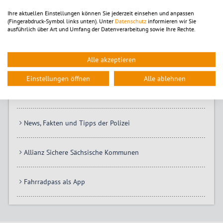
Ort. Durch ihre Präsenz ermöglichen sie den direkten Kontakt
Ihre aktuellen Einstellungen können Sie jederzeit einsehen und anpassen
und vermitteln ein größeres Gefühl der Sicherheit.
(Fingerabdruck-Symbol links unten). Unter
Datenschutz
informieren wir Sie
ausführlich über Art und Umfang der Datenverarbeitung sowie Ihre Rechte.
Kontaktdaten und Zuständigkeiten
Alle akzeptieren
Einstellungen öffnen
Alle ablehnen
Weiterführende Links
News, Fakten und Tipps der Polizei
Allianz Sichere Sächsische Kommunen
Fahrradpass als App