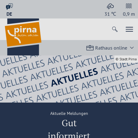
DE
31
℃
0,9
m
Rathaus online
© Stadt Pirna
Aktuelle Meldungen
Gut
informiert