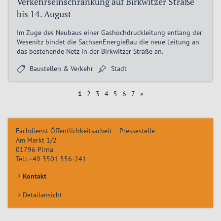
Verkehrseinschränkung auf Birkwitzer Straße
bis 14. August
Im Zuge des Neubaus einer Gashochdruckleitung entlang der
Wesenitz bindet die SachsenEnergieBau die neue Leitung an
das bestehende Netz in der Birkwitzer Straße an.
Baustellen & Verkehr
Stadt
1
2
3
4
5
6
7
»
Fachdienst Öffentlichkeitsarbeit – Pressestelle
Am Markt 1/2
01796
Pirna
Tel.:
+49 3501 556-241
Kontakt
Detailansicht