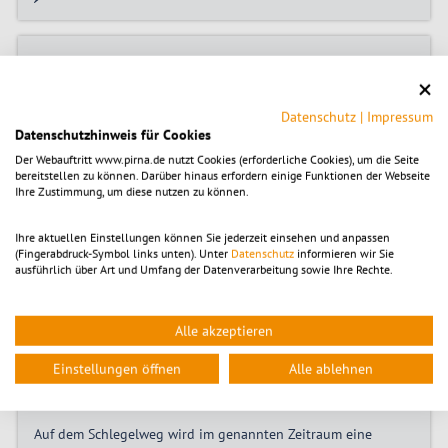
04.08.2026
Pirna auf dem Weg zur Landesgartenschau
2032 – Stadt startet Bürgerbeteiligung und lädt
Datenschutz
|
Impressum
zur Infoveranstaltung ein
Datenschutzhinweis für Cookies
Der Webauftritt www.pirna.de nutzt Cookies (erforderliche Cookies), um die Seite
Die Stadt Pirna bereitet derzeit eine Bewerbung für die
bereitstellen zu können. Darüber hinaus erfordern einige Funktionen der Webseite
Ausrichtung der Landesgartenschau 2032 vor. Damit die
Ihre Zustimmung, um diese nutzen zu können.
Bewerbung die Ideen, Erfahrungen und Wünsche der
Bürgerinnen und Bürger widerspiegelt, startet vom 10.
Ihre aktuellen Einstellungen können Sie jederzeit einsehen und anpassen
August bis 4. September 2026 eine erste Bürgerbeteiligung.
(Fingerabdruck-Symbol links unten). Unter
Datenschutz
informieren wir Sie
ausführlich über Art und Umfang der Datenverarbeitung sowie Ihre Rechte.
Stadt
Alle akzeptieren
04.08.2026
Einstellungen öffnen
Alle ablehnen
Verkehrseinschränkung am Schlegelweg in
Zehista vom 10. bis 28. August
Auf dem Schlegelweg wird im genannten Zeitraum eine