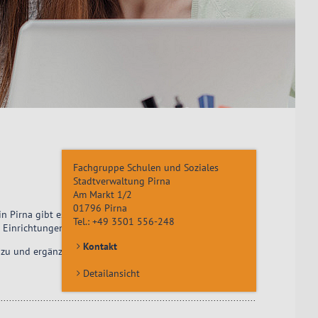
Fachgruppe Schulen und Soziales
Stadtverwaltung Pirna
Am Markt 1/2
01796
Pirna
n Pirna gibt es zahlreiche Möglichkeiten, sich das ganze
Tel.:
+49 3501 556-248
 Einrichtungen hält für jeden das Passende bereit.
Kontakt
zu und ergänzen das Portfolio der sonstigen
Detailansicht