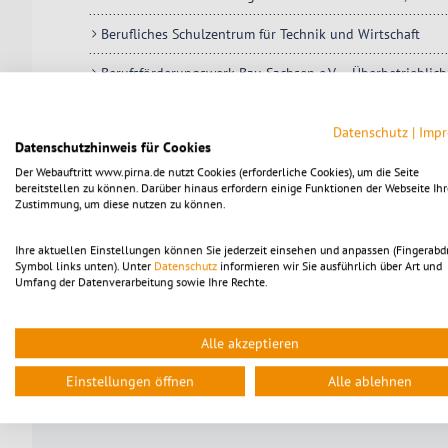
Berufliches Schulzentrum für Technik und Wirtschaft
Berufsförderungswerk Bau Sachsen e.V. – Überbetrieblic
Bildungswerk der Sächsischen Wirtschaft e.V. – Fortbild
Datenschutz
|
Imp
Datenschutzhinweis für Cookies
Donner + Partner GmbH Sachsen – Zentrum für Bildung 
Der Webauftritt www.pirna.de nutzt Cookies (erforderliche Cookies), um die Seite
bereitstellen zu können. Darüber hinaus erfordern einige Funktionen der Webseite Ihr
Dr. Hirsch Akademie GmbH
Zustimmung, um diese nutzen zu können.
Fortbildungsakademie der Wirtschaft gGmbH – Außenstel
Ihre aktuellen Einstellungen können Sie jederzeit einsehen und anpassen (Fingerabd
Symbol links unten). Unter
Datenschutz
informieren wir Sie ausführlich über Art und
Musikschule „Sächsische Schweiz“ e.V.
Umfang der Datenverarbeitung sowie Ihre Rechte.
Transfer Personalberatung GmbH & Co. KG
Alle akzeptieren
Volkshochschule Sächsische Schweiz-Osterzgebirge e.V.
Einstellungen öffnen
Alle ablehnen