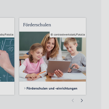
Förderschulen
Bildung
udio/Fotolia
© contrastwerkstatt/Fotolia
Förderschulen und -einrichtungen
Bildung