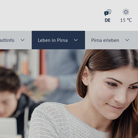
DE
15
℃
adtinfo
Leben in Pirna
Pirna erleben