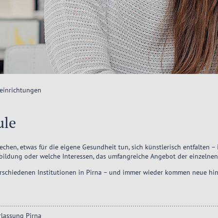
seinrichtungen
ule
hen, etwas für die eigene Gesundheit tun, sich künstlerisch entfalten – i
orbildung oder welche Interessen, das umfangreiche Angebot der einzelnen
rschiedenen Institutionen in Pirna – und immer wieder kommen neue hin
rlassung Pirna