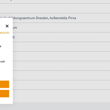
hes Ausbildungszentrum Dresden, Außenstelle Pirna
ungszentrum
ressum
und Arbeit
e
le Pirna
ruck-