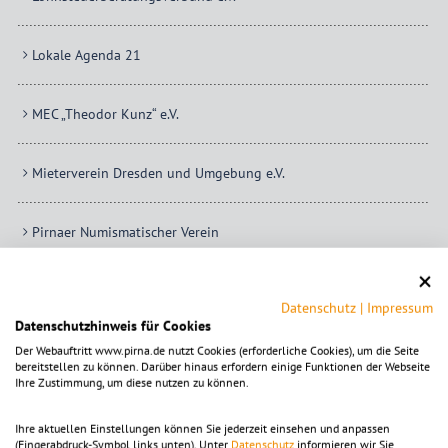
Lokale Agenda 21
MEC „Theodor Kunz“ e.V.
Mieterverein Dresden und Umgebung e.V.
Pirnaer Numismatischer Verein
Pirnaer Weinfreunde e.V.
Datenschutz
|
Impressum
Datenschutzhinweis für Cookies
Rassegeflügelzuchtverein Pirna und Umgebung e.V.
Der Webauftritt www.pirna.de nutzt Cookies (erforderliche Cookies), um die Seite
bereitstellen zu können. Darüber hinaus erfordern einige Funktionen der Webseite
Ihre Zustimmung, um diese nutzen zu können.
Siedlerverein e.V. Pirna I
Ihre aktuellen Einstellungen können Sie jederzeit einsehen und anpassen
(Fingerabdruck-Symbol links unten). Unter
Datenschutz
informieren wir Sie