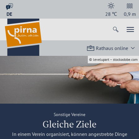
DE
28
℃
0,9
m
Rathaus online
© levelupart – stockadobe.com
Sonstige Vereine
Gleiche Ziele
In einem Verein organisiert, können angestrebte Dinge