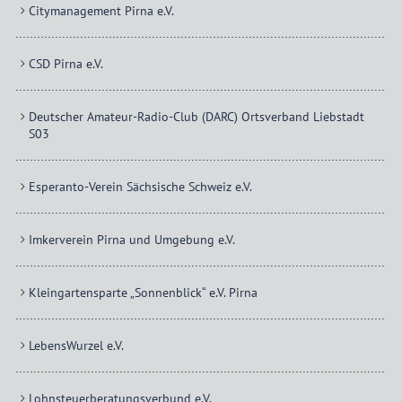
Citymanagement Pirna e.V.
CSD Pirna e.V.
Deutscher Amateur-Radio-Club (DARC) Ortsverband Liebstadt
S03
Esperanto-Verein Sächsische Schweiz e.V.
Imkerverein Pirna und Umgebung e.V.
Kleingartensparte „Sonnenblick“ e.V. Pirna
LebensWurzel e.V.
Lohnsteuerberatungsverbund e.V.