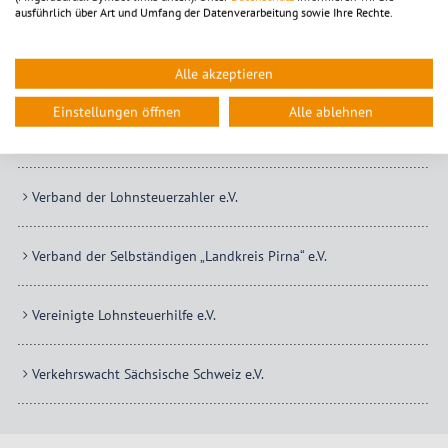
ausführlich über Art und Umfang der Datenverarbeitung sowie Ihre Rechte.
Territorialverband „Sächsische Schweiz“ der Gartenfreunde e.V.
Alle akzeptieren
Tierheim des Tierschutzvereins Pirna und Umgebung e.V.
Einstellungen öffnen
Alle ablehnen
VBI Verband für Bürgerinteressen e.V.
Verband der Lohnsteuerzahler e.V.
Verband der Selbständigen „Landkreis Pirna“ e.V.
Vereinigte Lohnsteuerhilfe e.V.
Verkehrswacht Sächsische Schweiz e.V.