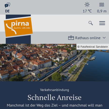
DE
17
℃
0,9
m
Rathaus online
© Fotofestival Sandstein
Verkehrsanbindung
Schnelle Anreise
Manchmal ist der Weg das Ziel – und manchmal will man