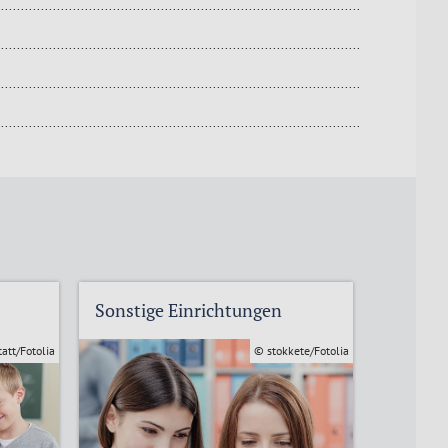
Sonstige Einrichtungen
Bildung
att/Fotolia
© stokkete/Fotolia