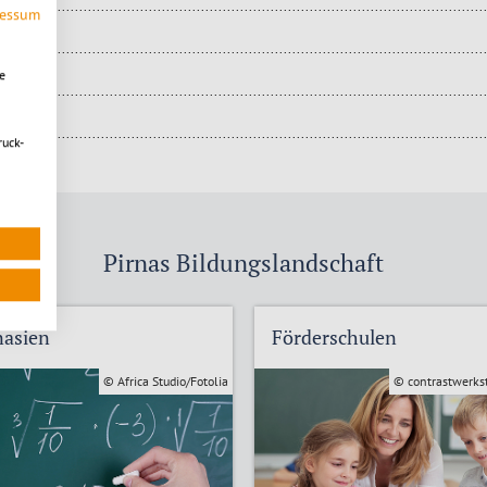
ressum
e
ruck-
Pirnas Bildungslandschaft
asien
Förderschulen
© Africa Studio/Fotolia
© contrastwerkst