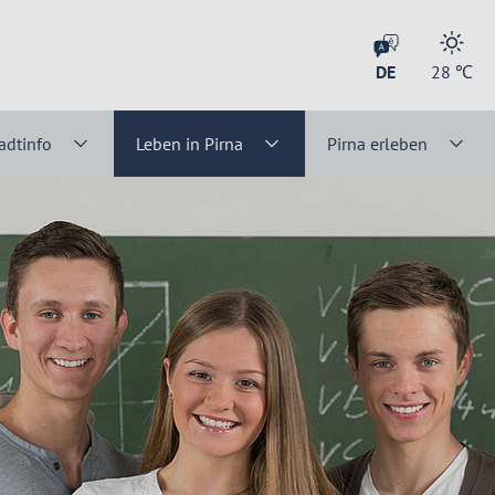
DE
28
℃
adtinfo
Leben in Pirna
Pirna erleben