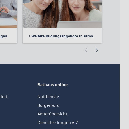
ngen
Weitere Bildungsangebote in Pirna
Bildung
Rathaus online
dort
Notdienste
Bürgerbüro
Ämterübersicht
Dienstleistungen A-Z