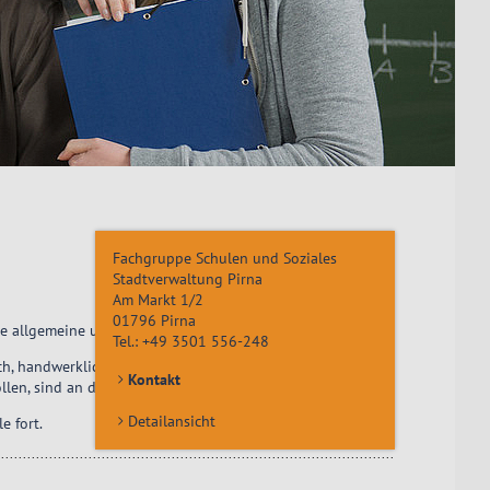
Fachgruppe Schulen und Soziales
Stadtverwaltung Pirna
Am Markt 1/2
01796
Pirna
te allgemeine und berufsvorbereitende Bildung erhalten.
Tel.:
+49 3501 556-248
h, handwerklich oder technisch begabte Jugendliche. Aber
Kontakt
llen, sind an der Oberschule richtig.
Detailansicht
e fort.