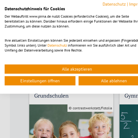
Datenschutz
|
Imp
Datenschutzhinweis für Cookies
Oberschule „Carl Friedrich Gauß“
Der Webauftritt www.pirna.de nutzt Cookies (erforderliche Cookies), um die Seite
Oberschule „Johann Heinrich Pestalozzi“
bereitstellen zu können. Darüber hinaus erfordern einige Funktionen der Webseite Ihr
Zustimmung, um diese nutzen zu können.
Oberschule „Johann Wolfgang von Goethe“
Ihre aktuellen Einstellungen können Sie jederzeit einsehen und anpassen (Fingerabd
Symbol links unten). Unter
Datenschutz
informieren wir Sie ausführlich über Art und
Umfang der Datenverarbeitung sowie Ihre Rechte.
Alle akzeptieren
Einstellungen öffnen
Alle ablehnen
Grundschulen
Gymn
© contrastwerkstatt/Fotolia