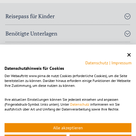
Reisepass für Kinder
Benötigte Unterlagen
Kosten und Gültigkeit
Datenschutz
|
Impressum
Abholung und Bearbeitungsdauer
Datenschutzhinweis für Cookies
Der Webauftritt www.pirna.de nutzt Cookies (erforderliche Cookies), um die Seite
bereitstellen zu können. Darüber hinaus erfordern einige Funktionen der Webseite
Direktversand
Ihre Zustimmung, um diese nutzen zu können.
Ihre aktuellen Einstellungen können Sie jederzeit einsehen und anpassen
Vorläufiger Reisepass
(Fingerabdruck-Symbol links unten). Unter
Datenschutz
informieren wir Sie
ausführlich über Art und Umfang der Datenverarbeitung sowie Ihre Rechte.
© Africa Studio – stock.adobe.com
Alle akzeptieren