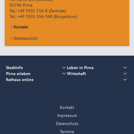
01796
Pirna
Tel.:
+49 3501 556-0
(Zentrale)
Tel.:
+49 3501 556-368
(Bürgerbüro)
Kontakt
Detailansicht
Stadtinfo
Leben in Pirna
Pirna erleben
Wirtschaft
Rathaus online
Kontakt
Impressum
Datenschutz
Termine