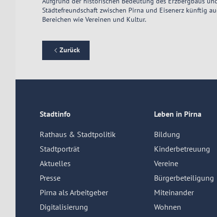
Aufgrund der historischen Bedeutung des Erzbergbaus und
Städtefreundschaft zwischen Pirna und Eisenerz künftig au
Bereichen wie Vereinen und Kultur.
Zurück
Stadtinfo
Leben in Pirna
Rathaus & Stadtpolitik
Bildung
Stadtporträt
Kinderbetreuung
Aktuelles
Vereine
Presse
Bürgerbeteiligung
Pirna als Arbeitgeber
Miteinander
Digitalisierung
Wohnen