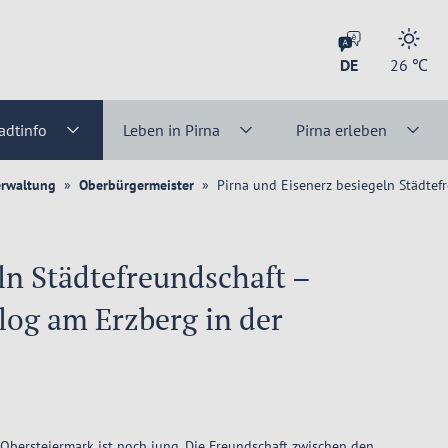
DE
26
℃
adtinfo
Leben in Pirna
Pirna erleben
erwaltung
Oberbürgermeister
Pirna und Eisenerz besiegeln Städtef
ln Städtefreundschaft –
log am Erzberg in der
 Obersteiermark ist noch jung. Die Freundschaft zwischen den