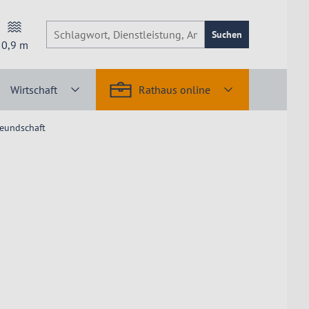
Suchen
0,9
m
Wirtschaft
Rathaus online
reundschaft