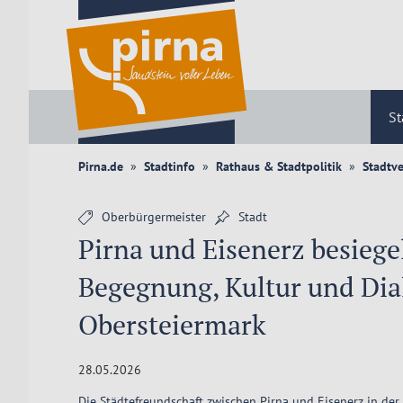
St
Pirna.de
Stadtinfo
Rathaus & Stadtpolitik
Stadtv
Oberbürgermeister
Stadt
Pirna und Eisenerz besiege
Begegnung, Kultur und Dia
Obersteiermark
28.05.2026
Die Städtefreundschaft zwischen Pirna und Eisenerz in der