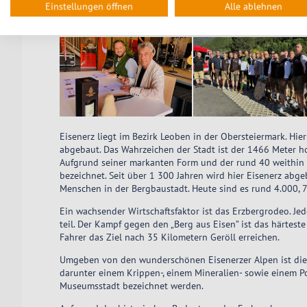
Einstellungen öffnen
Alle ablehnen
Eisenerz liegt im Bezirk Leoben in der Obersteiermark. Hie
abgebaut. Das Wahrzeichen der Stadt ist der 1466 Meter ho
Aufgrund seiner markanten Form und der rund 40 weithin s
bezeichnet. Seit über 1 300 Jahren wird hier Eisenerz abg
Menschen in der Bergbaustadt. Heute sind es rund 4.000, 
Ein wachsender Wirtschaftsfaktor ist das Erzbergrodeo. J
teil. Der Kampf gegen den „Berg aus Eisen” ist das härtes
Fahrer das Ziel nach 35 Kilometern Geröll erreichen.
Umgeben von den wunderschönen Eisenerzer Alpen ist die 
darunter einem Krippen-, einem Mineralien- sowie einem P
Museumsstadt bezeichnet werden.