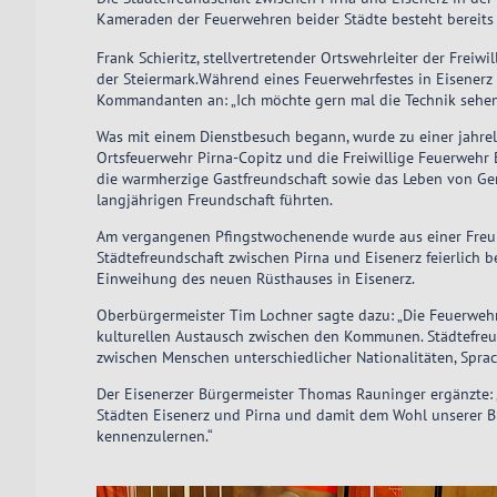
Kameraden der Feuerwehren beider Städte besteht bereits s
Frank Schieritz, stellvertretender Ortswehrleiter der Freiw
der Steiermark.Während eines Feuerwehrfestes in Eisener
Kommandanten an: „Ich möchte gern mal die Technik sehen 
Was mit einem Dienstbesuch begann, wurde zu einer jahrel
Ortsfeuerwehr Pirna-Copitz und die Freiwillige Feuerwehr 
die warmherzige Gastfreundschaft sowie das Leben von Geme
langjährigen Freundschaft führten.
Am vergangenen Pfingstwochenende wurde aus einer Freu
Städtefreundschaft zwischen Pirna und Eisenerz feierlich b
Einweihung des neuen Rüsthauses in Eisenerz.
Oberbürgermeister Tim Lochner sagte dazu: „Die Feuerwe
kulturellen Austausch zwischen den Kommunen. Städtefreun
zwischen Menschen unterschiedlicher Nationalitäten, Spra
Der Eisenerzer Bürgermeister Thomas Rauninger ergänzte:
Städten Eisenerz und Pirna und damit dem Wohl unserer Bür
kennenzulernen.“