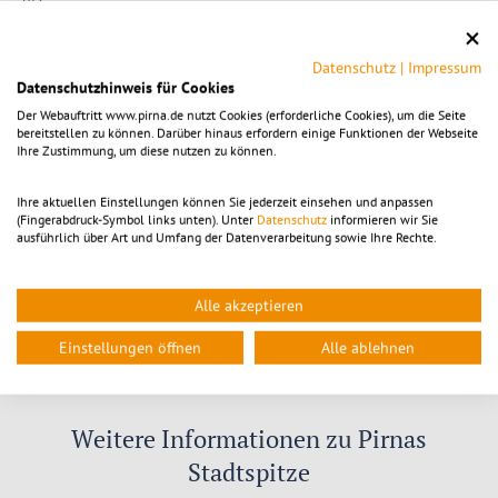
1988
1989
Grundwehrdienst
Datenschutz
|
Impressum
1993
Meistertitel im Tischlerhandwerk an der Meisterschule der
Datenschutzhinweis für Cookies
Handwerkskammer Dresden; später Studium zum
„Staatlich geprüften Restaurator“
Der Webauftritt www.pirna.de nutzt Cookies (erforderliche Cookies), um die Seite
bereitstellen zu können. Darüber hinaus erfordern einige Funktionen der Webseite
1993
Selbständiger Handwerksmeister und Restaurator
Ihre Zustimmung, um diese nutzen zu können.
bis
2024
Ihre aktuellen Einstellungen können Sie jederzeit einsehen und anpassen
2014
Mitglied des Stadtrates der Stadt Pirna
(Fingerabdruck-Symbol links unten). Unter
Datenschutz
informieren wir Sie
bis
ausführlich über Art und Umfang der Datenverarbeitung sowie Ihre Rechte.
2024
Dez.
Wahl zum Oberbürgermeister der Stadt Pirna
2023
Alle akzeptieren
Feb.
Dienstantritt als Oberbürgermeister der Stadt Pirna
2024
Einstellungen öffnen
Alle ablehnen
Weitere Informationen zu Pirnas
Stadtspitze