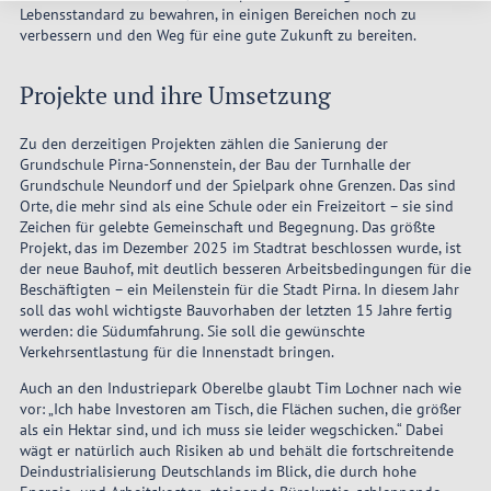
Lebensstandard zu bewahren, in einigen Bereichen noch zu
verbessern und den Weg für eine gute Zukunft zu bereiten.
Projekte und ihre Umsetzung
Zu den derzeitigen Projekten zählen die Sanierung der
Grundschule Pirna-Sonnenstein, der Bau der Turnhalle der
Grundschule Neundorf und der Spielpark ohne Grenzen. Das sind
Orte, die mehr sind als eine Schule oder ein Freizeitort – sie sind
Zeichen für gelebte Gemeinschaft und Begegnung. Das größte
Projekt, das im Dezember 2025 im Stadtrat beschlossen wurde, ist
der neue Bauhof, mit deutlich besseren Arbeitsbedingungen für die
Beschäftigten – ein Meilenstein für die Stadt Pirna. In diesem Jahr
soll das wohl wichtigste Bauvorhaben der letzten 15 Jahre fertig
werden: die Südumfahrung. Sie soll die gewünschte
Verkehrsentlastung für die Innenstadt bringen.
Auch an den Industriepark Oberelbe glaubt Tim Lochner nach wie
vor: „Ich habe Investoren am Tisch, die Flächen suchen, die größer
als ein Hektar sind, und ich muss sie leider wegschicken.“ Dabei
wägt er natürlich auch Risiken ab und behält die fortschreitende
Deindustrialisierung Deutschlands im Blick, die durch hohe