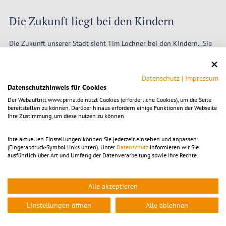
Die Zukunft liegt bei den Kindern
Die Zukunft unserer Stadt sieht Tim Lochner bei den Kindern. „Sie
werden die Geschäfte unserer Welt übernehmen. Sie werden
entscheiden, ob sie in einer Gesellschaft leben wollen, in der
Gewalt ständig weiterwächst, oder in einer, in der die Menschen in
Datenschutz
|
Impressum
Frieden miteinander leben.“ Dem Stadtoberhaupt ist es wichtig,
Datenschutzhinweis für Cookies
dass ein Kind in einer liebevollen Umgebung aufwächst und lernt.
Der Webauftritt www.pirna.de nutzt Cookies (erforderliche Cookies), um die Seite
„Pirna hat alles, was junge Menschen brauchen: bezahlbaren
bereitstellen zu können. Darüber hinaus erfordern einige Funktionen der Webseite
Wohnraum, Mobilität, Gesundheitsversorgung, Bildungs- und
Ihre Zustimmung, um diese nutzen zu können.
Jobchancen sowie Kunst, Kultur und Freizeitangebote, mit Dresden
in unmittelbarer Nähe. Es gibt Kino, Theater und Ausstellungen
wie den Skulpturensommer, einen Klettergarten, das Geibeltbad,
Ihre aktuellen Einstellungen können Sie jederzeit einsehen und anpassen
(Fingerabdruck-Symbol links unten). Unter
Datenschutz
informieren wir Sie
eine Sportschwimmhalle sowie Parks und Spielplätze, die fußläufig
ausführlich über Art und Umfang der Datenverarbeitung sowie Ihre Rechte.
erreichbar sind. Vor der Haustür liegt die Sächsische Schweiz mit
ihren Outdoor-Möglichkeiten.
Doch was unsere Stadt den dynamischen Großstädten meilenweit
Alle akzeptieren
voraushat, ist ihre familiäre, beschauliche Atmosphäre. Mit ihrer
gut erhaltenen Altstadt wirkt sie geradezu romantisch, sie hat
Einstellungen öffnen
Alle ablehnen
Charme und ist grün geblieben. Vor allem aber ist sie sicher.“ Tim
Lochner setzt alles daran, dieses positive Lebensgefühl und den