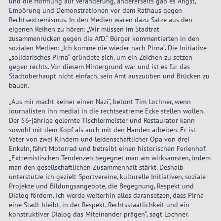
und die Hoffnung auf Veränderung, andererseits gab es Angst,
Empörung und Demonstrationen vor dem Rathaus gegen
Rechtsextremismus. In den Medien waren dazu Sätze aus den
eigenen Reihen zu hören: „Wir müssen im Stadtrat
zusammenrücken gegen die AfD.“ Bürger kommentierten in den
sozialen Medien: „Ich komme nie wieder nach Pirna“. Die Initiative
„solidarisches Pirna“ gründete sich, um ein Zeichen zu setzen
gegen rechts. Vor diesem Hintergrund war und ist es für das
Stadtoberhaupt nicht einfach, sein Amt auszuüben und Brücken zu
bauen.
„Aus mir macht keiner einen Nazi“, betont Tim Lochner, wenn
Journalisten ihn medial in die rechtsextreme Ecke stellen wollen.
Der 56-jährige gelernte Tischlermeister und Restaurator kann
sowohl mit dem Kopf als auch mit den Händen arbeiten. Er ist
Vater von zwei Kindern und leidenschaftlicher Opa von drei
Enkeln, fährt Motorrad und betreibt einen historischen Ferienhof.
„Extremistischen Tendenzen begegnet man am wirksamsten, indem
man den gesellschaftlichen Zusammenhalt stärkt. Deshalb
unterstütze ich gezielt Sportvereine, kulturelle Initiativen, soziale
Projekte und Bildungsangebote, die Begegnung, Respekt und
Dialog fördern. Ich werde weiterhin alles daransetzen, dass Pirna
eine Stadt bleibt, in der Respekt, Rechtsstaatlichkeit und ein
konstruktiver Dialog das Miteinander prägen“, sagt Lochner.