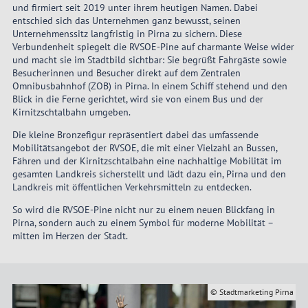
und firmiert seit 2019 unter ihrem heutigen Namen. Dabei
entschied sich das Unternehmen ganz bewusst, seinen
Unternehmenssitz langfristig in Pirna zu sichern. Diese
Verbundenheit spiegelt die RVSOE-Pine auf charmante Weise wider
und macht sie im Stadtbild sichtbar: Sie begrüßt Fahrgäste sowie
Besucherinnen und Besucher direkt auf dem Zentralen
Omnibusbahnhof (ZOB) in Pirna. In einem Schiff stehend und den
Blick in die Ferne gerichtet, wird sie von einem Bus und der
Kirnitzschtalbahn umgeben.
Die kleine Bronzefigur repräsentiert dabei das umfassende
Mobilitätsangebot der RVSOE, die mit einer Vielzahl an Bussen,
Fähren und der Kirnitzschtalbahn eine nachhaltige Mobilität im
gesamten Landkreis sicherstellt und lädt dazu ein, Pirna und den
Landkreis mit öffentlichen Verkehrsmitteln zu entdecken.
So wird die RVSOE-Pine nicht nur zu einem neuen Blickfang in
Pirna, sondern auch zu einem Symbol für moderne Mobilität –
mitten im Herzen der Stadt.
SOE
© Stadtmarketing Pirna