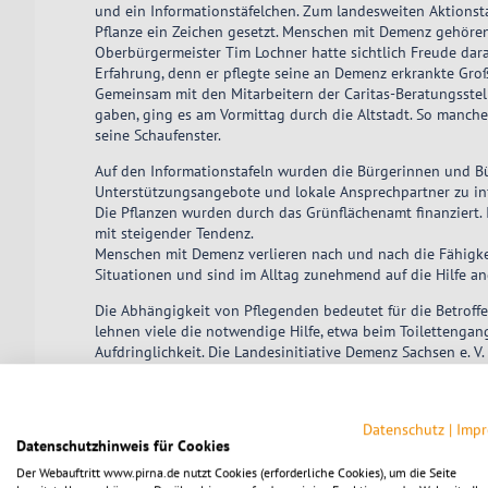
und ein Informationstäfelchen. Zum landesweiten Aktionst
Pflanze ein Zeichen gesetzt. Menschen mit Demenz gehören
Oberbürgermeister Tim Lochner hatte sichtlich Freude da
Erfahrung, denn er pflegte seine an Demenz erkrankte Gro
Gemeinsam mit den Mitarbeitern der Caritas-Beratungsstell
gaben, ging es am Vormittag durch die Altstadt. So manch
seine Schaufenster.
Auf den Informationstafeln wurden die Bürgerinnen und Bü
Unterstützungsangebote und lokale Ansprechpartner zu in
Die Pflanzen wurden durch das Grünflächenamt finanziert.
mit steigender Tendenz.
Menschen mit Demenz verlieren nach und nach die Fähigkeit,
Situationen und sind im Alltag zunehmend auf die Hilfe a
Die Abhängigkeit von Pflegenden bedeutet für die Betroffe
lehnen viele die notwendige Hilfe, etwa beim Toilettengan
Aufdringlichkeit. Die Landesinitiative Demenz Sachsen e. 
gerufen.
Seitdem wächst die Beteiligung Jahr für Jahr – inzwischen 
Zeichen für Zusammenhalt und Wertschätzung.
Datenschutz
|
Imp
Datenschutzhinweis für Cookies
Der Webauftritt www.pirna.de nutzt Cookies (erforderliche Cookies), um die Seite