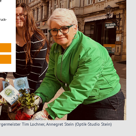
e
ruck-
ürgermeister Tim Lochner, Annegret Stein (Optik-Studio Stein)