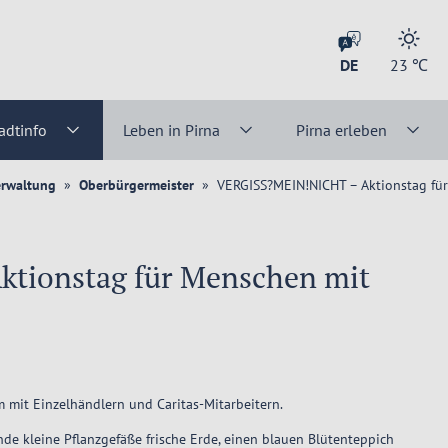
DE
23
℃
adtinfo
Leben in Pirna
Pirna erleben
erwaltung
Oberbürgermeister
VERGISS?MEIN!NICHT – Aktionstag fü
tionstag für Menschen mit
 mit Einzelhändlern und Caritas-Mitarbeitern.
de kleine Pflanzgefäße frische Erde, einen blauen Blütenteppich