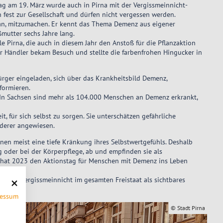
ag am 19. März wurde auch in Pirna mit der Vergissmeinnicht-
 fest zur Gesellschaft und dürfen nicht vergessen werden.
ran, mitzumachen. Er kennt das Thema Demenz aus eigener
ßmutter sechs Jahre lang.
e Pirna, die auch in diesem Jahr den Anstoß für die Pflanzaktion
er Händler bekam Besuch und stellte die farbenfrohen Hingucker in
rger eingeladen, sich über das Krankheitsbild Demenz,
formieren.
 In Sachsen sind mehr als 104.000 Menschen an Demenz erkrankt,
 für sich selbst zu sorgen. Sie unterschätzen gefährliche
nderer angewiesen.
nen meist eine tiefe Kränkung ihres Selbstwertgefühls. Deshalb
g oder bei der Körperpflege, ab und empfinden sie als
V. hat 2023 den Aktionstag für Menschen mit Demenz ins Leben
blühen Vergissmeinnicht im gesamten Freistaat als sichtbares
ressum
© Stadt Pirna