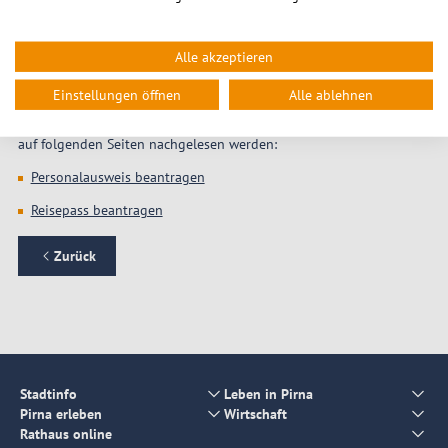
einer Reise über ein Reisebüro oder auf der Internetseite des
Auswärtigen Amtes. Unter der Adresse
www.auswaertiges-amt.de
gibt es die Möglichkeit, umfangreiche Reiseinformationen zu jedem
Alle akzeptieren
Land einzuholen.
Einstellungen öffnen
Alle ablehnen
Welche Unterlagen für die Neubeantragung eines
Ausweisdokuments benötigt werden und was zu beachten ist kann
auf folgenden Seiten nachgelesen werden:
Personalausweis beantragen
Reisepass beantragen
Zurück
Stadtinfo
Leben in Pirna
Pirna erleben
Wirtschaft
Rathaus online