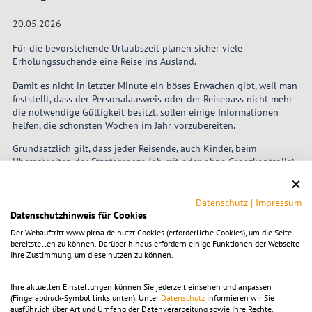
20.05.2026
Für die bevorstehende Urlaubszeit planen sicher viele
Erholungssuchende eine Reise ins Ausland.
Damit es nicht in letzter Minute ein böses Erwachen gibt, weil man
feststellt, dass der Personalausweis oder der Reisepass nicht mehr
die notwendige Gültigkeit besitzt, sollen einige Informationen
helfen, die schönsten Wochen im Jahr vorzubereiten.
Grundsätzlich gilt, dass jeder Reisende, auch Kinder, beim
Überschreiten der Staatsgrenze (ob mit oder ohne Grenzkontrolle)
im Besitz eines gültigen Reisedokumentes sein muss.
Dabei liegt es in der eigenen Verantwortung, sich rechtzeitig
Datenschutz
|
Impressum
darüber zu informieren, welches Dokument für die Einreise in das
Datenschutzhinweis für Cookies
jeweilige Land notwendig ist und welche Gültigkeitsdauer dafür
Der Webauftritt www.pirna.de nutzt Cookies (erforderliche Cookies), um die Seite
gefordert wird.
bereitstellen zu können. Darüber hinaus erfordern einige Funktionen der Webseite
Ihre Zustimmung, um diese nutzen zu können.
Die Passbehörden erteilen keine verbindlichen Auskünfte über die
geltenden Reisebestimmungen anderer EU-Mitgliedsstaaten und
ausländischer Staaten.
Ihre aktuellen Einstellungen können Sie jederzeit einsehen und anpassen
(Fingerabdruck-Symbol links unten). Unter
Datenschutz
informieren wir Sie
ausführlich über Art und Umfang der Datenverarbeitung sowie Ihre Rechte.
Alle erforderlichen Informationen erhält man bei der Buchung