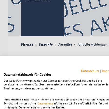
Pirna.de
Stadtinfo
Aktuelles
Aktuelle Meldungen
Aktuelle Meldungen aus de
Datenschutz
|
Imp
Datenschutzhinweis für Cookies
«
1
Der Webauftritt www.pirna.de nutzt Cookies (erforderliche Cookies), um die Seite
bereitstellen zu können. Darüber hinaus erfordern einige Funktionen der Webseite Ihr
10.02.2026
Zustimmung, um diese nutzen zu können.
Die Gebühren für den deutschen Personalaus
2026
Ihre aktuellen Einstellungen können Sie jederzeit einsehen und anpassen (Fingerabd
Symbol links unten). Unter
Datenschutz
informieren wir Sie ausführlich über Art und
Umfang der Datenverarbeitung sowie Ihre Rechte.