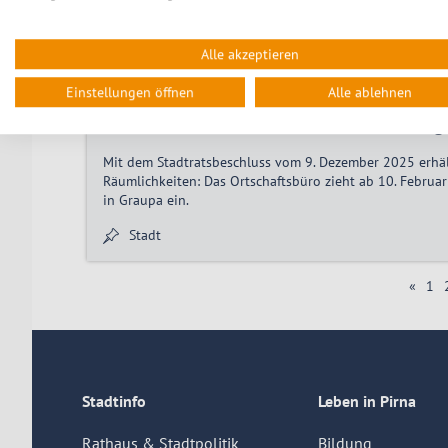
Die Gebühren für den deutschen Personalausweis steige
Stadt
Alle akzeptieren
Einstellungen öffnen
Alle ablehnen
09.02.2026
Neue Adresse für die Ortschaftsverwaltung 
Mit dem Stadtratsbeschluss vom 9. Dezember 2025 erhält
Räumlichkeiten: Das Ortschaftsbüro zieht ab 10. Februa
in Graupa ein.
Stadt
«
1
Stadtinfo
Leben in Pirna
Rathaus & Stadtpolitik
Bildung