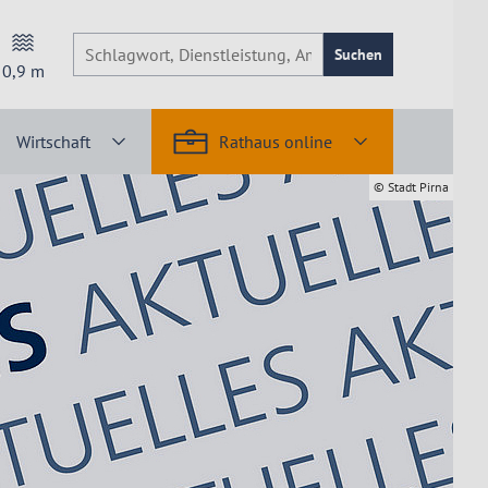
Suchen
0,9
m
Wirtschaft
Rathaus online
© Stadt Pirna