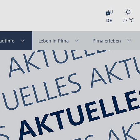
DE
27
℃
adtinfo
Leben in Pirna
Pirna erleben