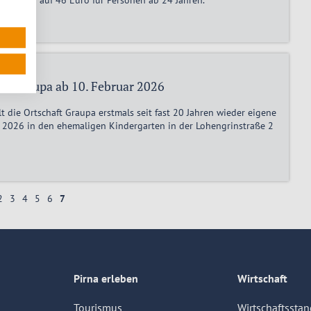
n von 37 auf 46 Euro für Personen ab 24 Jahren.
in Graupa ab 10. Februar 2026
 die Ortschaft Graupa erstmals seit fast 20 Jahren wieder eigene
r 2026 in den ehemaligen Kindergarten in der Lohengrinstraße 2
2
3
4
5
6
7
Pirna erleben
Wirtschaft
Tourismus
Wirtschaftsstan