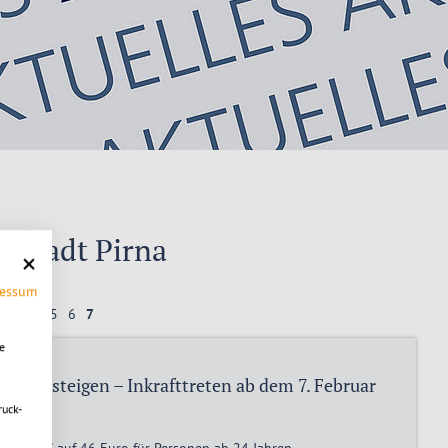
r Stadt Pirna
ressum
2
3
4
5
6
7
e
weis steigen – Inkrafttreten ab dem 7. Februar
ruck-