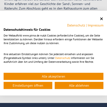
Kinder erfahren viel zur Geschichte der Sand-, Sonnen- und
Räderuhr. Zum Abschluss geht es in den Rathausturm zum alten
Uhrwerk.
Dauer: 90 min.
Datenschutz
|
Impressum
Kosten: 2,50 €/Schüler
Datenschutzhinweis für Cookies
Der Webauftritt www.pirna.de nutzt Cookies (erforderliche Cookies), um die Seite
© KTP
bereitstellen zu können. Darüber hinaus erfordern einige Funktionen der Webseite
Ihre Zustimmung, um diese nutzen zu können.
Ihre aktuellen Einstellungen können Sie jederzeit einsehen und anpassen
(Fingerabdruck-Symbol links unten). Unter
Datenschutz
informieren wir Sie
ausführlich über Art und Umfang der Datenverarbeitung sowie Ihre Rechte.
Alle akzeptieren
Einstellungen öffnen
Alle ablehnen
Umgang mit Zeit, Zeitmessung und Jahres- und Tageszeiten