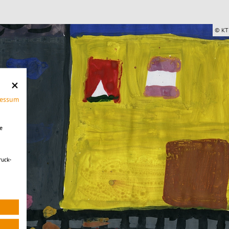
© KT
ressum
e
ruck-