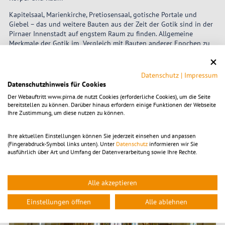
Kapitelsaal, Marienkirche, Pretiosensaal, gotische Portale und
Giebel – das und weitere Bauten aus der Zeit der Gotik sind in der
Pirnaer Innenstadt auf engstem Raum zu finden. Allgemeine
Merkmale der Gotik im Vergleich mit Bauten anderer Epochen zu
erkennen und die Möglichkeit, Architekturteile zu zeichnen, sind
eine ideale Grundlage, um Einblicke in die Architekturgeschichte
zu gewinnen.
Datenschutz
|
Impressum
Datenschutzhinweis für Cookies
Dauer: 90 min.
Der Webauftritt www.pirna.de nutzt Cookies (erforderliche Cookies), um die Seite
Kosten: 2,50 €/Schüler plus 0,50 €/ Schüler Marienkirche
bereitstellen zu können. Darüber hinaus erfordern einige Funktionen der Webseite
Ihre Zustimmung, um diese nutzen zu können.
© Herbert Boswank
Ihre aktuellen Einstellungen können Sie jederzeit einsehen und anpassen
(Fingerabdruck-Symbol links unten). Unter
Datenschutz
informieren wir Sie
ausführlich über Art und Umfang der Datenverarbeitung sowie Ihre Rechte.
Alle akzeptieren
Einstellungen öffnen
Alle ablehnen