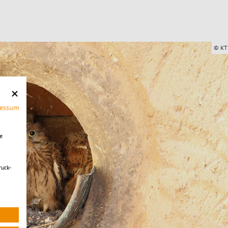
© KT
ressum
e
ruck-