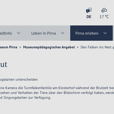
DE
17
℃
adtinfo
Leben in Pirna
Pirna erleben
seum Pirna
Museumspädagogisches Angebot
Den Falken ins Nest 
aut
Vogelarten unterscheiden
e Kamera die Turmfalkenfamilie am Klosterhof während der Brutzeit beo
ssehen und Verhalten der Tiere über den Bildschirm verfolgt haben, werd
nd Singvogelarten zur Verfügung.