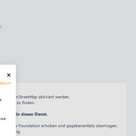
:
beten.
ressum
istung OpenStreetMap
aktiviert
werden.
e
nktional" zu finden.
Cookies für diesen Dienst.
ruck-
treet Map Foundation erhoben und gegebenenfalls übertragen.
zerklärung
.