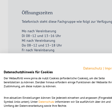
Öffnungszeiten
Telefonisch steht diese Fachgruppe wie folgt zur Verfügung
Mo nach Vereinbarung
Di 08–12 und 13–16 Uhr
Mi nach Vereinbarung
Do 08–12 und 13–18 Uhr
Fr nach Vereinbarung
Für persönliche Besuche wird um vorherige Anmeldung ge
Datenschutz
|
Imp
Datenschutzhinweis für Cookies
Der Webauftritt www.pirna.de nutzt Cookies (erforderliche Cookies), um die Seite
Um die Karte ansehen zu können, muss die Dienstle
bereitstellen zu können. Darüber hinaus erfordern einige Funktionen der Webseite Ihr
Die Einstellungen sind alternativ in der Kategorie "Fu
Zustimmung, um diese nutzen zu können.
Mit dem Klick auf diesen Hinweistext akzeptieren Sie 
Ihre aktuellen Einstellungen können Sie jederzeit einsehen und anpassen (Fingerabd
Symbol links unten). Unter
Datenschutz
informieren wir Sie ausführlich über Art und
Nach Aktivierung der Karte werden Daten von Open S
Umfang der Datenverarbeitung sowie Ihre Rechte.
Bitte beachten Sie die Hinweise in unserer
Datenschut