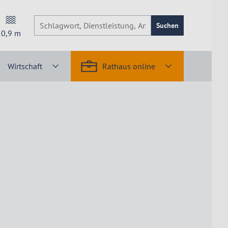
Suchen
0,9
m
Wirtschaft
Rathaus online