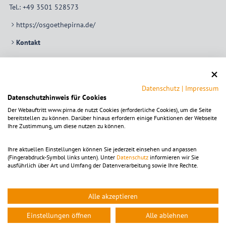
Tel.:
+49 3501 528573
https://osgoethepirna.de/
Kontakt
Um die Karte ansehen zu können, muss die Dienstleistung
Datenschutz
|
Impressum
OpenStreetMap
aktiviert
werden.
Datenschutzhinweis für Cookies
Die Einstellungen sind alternativ in der Kategorie
Der Webauftritt www.pirna.de nutzt Cookies (erforderliche Cookies), um die Seite
"Funktional" zu finden.
bereitstellen zu können. Darüber hinaus erfordern einige Funktionen der Webseite
Ihre Zustimmung, um diese nutzen zu können.
Mit dem Klick auf diesen Hinweistext akzeptieren Sie Cookies
für diesen Dienst.
Ihre aktuellen Einstellungen können Sie jederzeit einsehen und anpassen
(Fingerabdruck-Symbol links unten). Unter
Datenschutz
informieren wir Sie
Nach Aktivierung der Karte werden Daten von Open Street
ausführlich über Art und Umfang der Datenverarbeitung sowie Ihre Rechte.
Map Foundation erhoben und gegebenenfalls übertragen.
Bitte beachten Sie die Hinweise in unserer
Datenschutzerklärung
.
Alle akzeptieren
akzeptieren
Einstellungen öffnen
Alle ablehnen