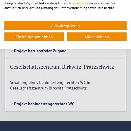
(Fingerabdruck-Symbol links unten). Unter
Datenschutz
informieren wir Sie
ausführlich über Art und Umfang der Datenverarbeitung sowie Ihre Rechte.
Gesellschaftszentrum Birkwitz-Pratzschwitz
Alle akzeptieren
Schaffung eines barrierefreien Zuganges zum
Gesellschaftszentrum Birkwitz-Pratzschwitz
Einstellungen öffnen
Alle ablehnen
Projekt barrierefreier Zugang
Gesellschaftszentrum Birkwitz-Pratzschwitz
Schaffung eines behindertengerechten WC im
Gesellschaftszentrum Birkwitz-Pratzschwitz
Projekt behindertengerechtes WC