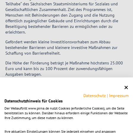
Teilhabe“ des Sächsischen Staatsministeriums für Soziales und
Gesellschaftlichen Zusammenhalt. Ziel des Programmes ist,
Menschen mit Behinderungen den Zugang und die Nutzung
öffentlich zugänglicher Gebäude und Einrichtungen durch die
Beseitigung bestehender Barrieren zu ermöglichen oder zu
erleichtern.
Gefördert werden kleine Investitionsvorhaben zum Abbau
bestehender Barrieren und kleinere investive Maßnahmen zur
Schaffung von Barrierefreiheit.
Die Höhe der Förderung beträgt je Maßnahme höchstens 25.000
Euro und kann bis zu 100 Prozent der zuwendungsfähigen
Ausgaben betragen.
Antragsberechtigt sind Betreiber, auch Mieter und Pächter, von
öffentlichen Einrichtungen.
Datenschutz
|
Impressum
Datenschutzhinweis für Cookies
Der Webauftritt www.pirna.de nutzt Cookies (erforderliche Cookies), um die Seite
Umgesetzte Förderprojekte
bereitstellen zu können. Darüber hinaus erfordern einige Funktionen der Webseite
Ihre Zustimmung, um diese nutzen zu können.
Ihre aktuellen Einstellungen können Sie jederzeit einsehen und anpassen