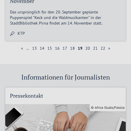
November
Das ursprünglich für den 20. September geplante
Puppenspiel "Keck und die Waldmusikanten" in der
StadtBibliothek Pirna findet am 14. November statt.
KTP
«
…
13
14
15
16
17
18
19
20
21
22
»
Informationen für Journalisten
Pressekontakt
© Africa Studio/Fotolia