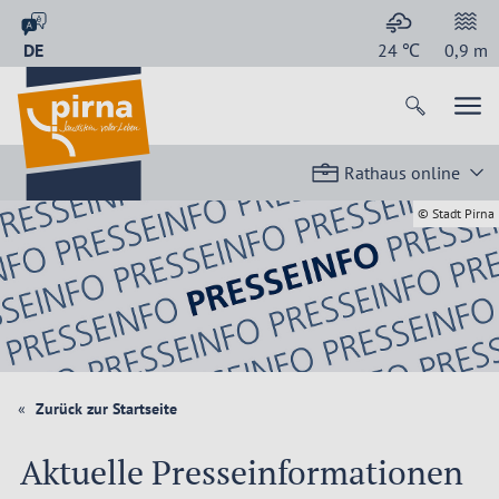
DE
24
℃
0,9
m
Rathaus online
© Stadt Pirna
Zurück zur Startseite
Aktuelle Presseinformationen