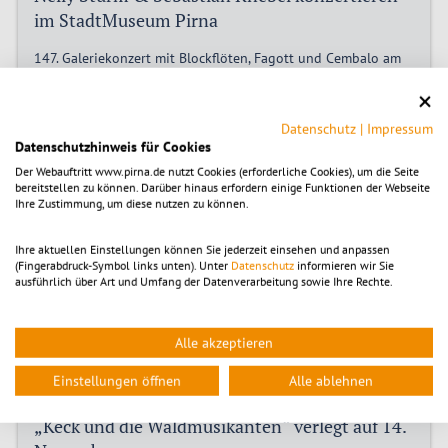
im StadtMuseum Pirna
147. Galeriekonzert mit Blockflöten, Fagott und Cembalo am
Samstagabend im Kapitelsaal.
KTP
Datenschutz
|
Impressum
Datenschutzhinweis für Cookies
Der Webauftritt www.pirna.de nutzt Cookies (erforderliche Cookies), um die Seite
22.09.2025
bereitstellen zu können. Darüber hinaus erfordern einige Funktionen der Webseite
Restkarten-Alarm für Thorsten Kutschke in der
Ihre Zustimmung, um diese nutzen zu können.
HerderHalle Pirna
Ihre aktuellen Einstellungen können Sie jederzeit einsehen und anpassen
Von der Sächsischen Schweiz in die Berge der Welt: TV-
(Fingerabdruck-Symbol links unten). Unter
Datenschutz
informieren wir Sie
ausführlich über Art und Umfang der Datenverarbeitung sowie Ihre Rechte.
Moderator Thorsten Kutschke ist am Freitagabend zu Gast in
Pirna. Es sind noch Tickets erhältlich.
KTP
Alle akzeptieren
Einstellungen öffnen
Alle ablehnen
19.09.2025
„Keck und die Waldmusikanten“ verlegt auf 14.