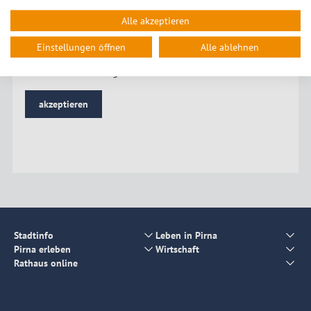
für diesen Dienst.
Alle akzeptieren
Nach Aktivierung der Karte werden Daten von Open Street
Map Foundation erhoben und gegebenenfalls übertragen.
Einstellungen öffnen
Alle ablehnen
Bitte beachten Sie die Hinweise in unserer
Datenschutzerklärung
.
akzeptieren
Stadtinfo
Leben in Pirna
Pirna erleben
Wirtschaft
Rathaus online