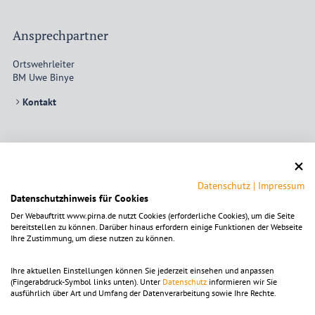
Ansprechpartner
Ortswehrleiter
BM Uwe Binye
Kontakt
Öffnungszeiten
jeden Donnerstag ab 18:30 Uhr
Datenschutz
|
Impressum
Datenschutzhinweis für Cookies
Der Webauftritt www.pirna.de nutzt Cookies (erforderliche Cookies), um die Seite
bereitstellen zu können. Darüber hinaus erfordern einige Funktionen der Webseite
Ihre Zustimmung, um diese nutzen zu können.
Um die Karte ansehen zu können, muss die Dienstleistung
OpenStreetMap
aktiviert
werden.
Die Einstellungen sind alternativ in der Kategorie
Ihre aktuellen Einstellungen können Sie jederzeit einsehen und anpassen
"Funktional" zu finden.
(Fingerabdruck-Symbol links unten). Unter
Datenschutz
informieren wir Sie
ausführlich über Art und Umfang der Datenverarbeitung sowie Ihre Rechte.
Mit dem Klick auf diesen Hinweistext akzeptieren Sie Cookies