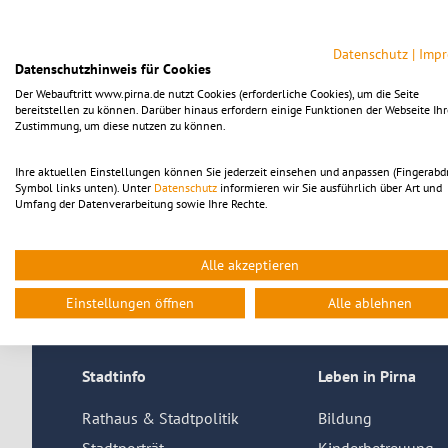
In dieser Zeit steht das Standesamt ausschließlich Bestatt
Eheschließungsdienstes zur Verfügung.
Datenschutz
|
Imp
Datenschutzhinweis für Cookies
Die regulären Sprechzeiten gelten vom 20. bis 24. Juli 20
Der Webauftritt www.pirna.de nutzt Cookies (erforderliche Cookies), um die Seite
bereitstellen zu können. Darüber hinaus erfordern einige Funktionen der Webseite Ihr
Montag, Mittwoch und Freitag:
nach Vereinbarung
Zustimmung, um diese nutzen zu können.
Dienstag:
8 bis 12 Uhr und 13 bis 
Donnerstag:
8 bis 12 Uhr und 13 bis 
Ihre aktuellen Einstellungen können Sie jederzeit einsehen und anpassen (Fingerabd
Symbol links unten). Unter
Datenschutz
informieren wir Sie ausführlich über Art und
Die Stadtverwaltung bittet um Verständnis.
Umfang der Datenverarbeitung sowie Ihre Rechte.
Zurück
Alle akzeptieren
Einstellungen öffnen
Alle ablehnen
Stadtinfo
Leben in Pirna
Rathaus & Stadtpolitik
Bildung