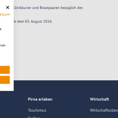
ern, dem Klinikkurier und Brautpaaren bezüglich des
ressum
26 sowie ab dem 03. August 2026.
e
16 Uhr
18 Uhr
ruck-
Pirna erleben
Wirtschaft
Tourismus
Wirtschaftsstan