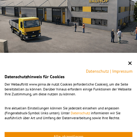
Datenschutz
|
Impressum
Datenschutzhinweis für Cookies
Neubau Bauhof
Der Webauftritt www.pirna.de nutzt Cookies (erforderliche Cookies), um die Seite
bereitstellen zu können. Darüber hinaus erfordern einige Funktionen der Webseite
Ihre Zustimmung, um diese nutzen zu können.
Am südlichen Rand des Gewerbegebietes in Pirna-
Ihre aktuellen Einstellungen können Sie jederzeit einsehen und anpassen
Copitz soll der neue Bauhof Pirnas errichtet werden.
(Fingerabdruck-Symbol links unten). Unter
Datenschutz
informieren wir Sie
ausführlich über Art und Umfang der Datenverarbeitung sowie Ihre Rechte.
Projektfortschritt Bauhof Pirna
Alle akzeptieren