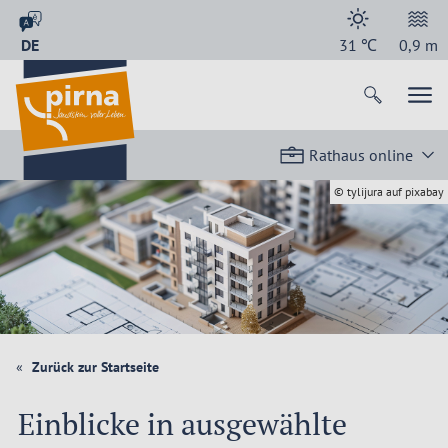
DE
31
℃
0,9
m
Rathaus online
© tylijura auf pixabay
Zurück zur Startseite
Einblicke in ausgewählte