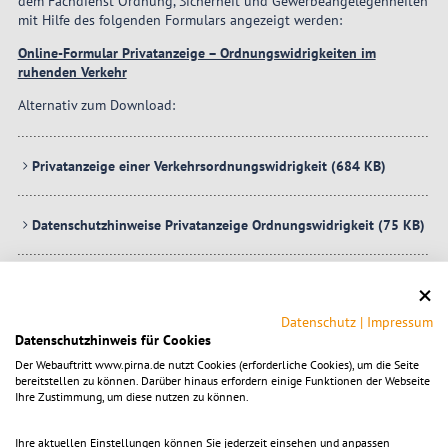
dem Fachdienst Ordnung, Sicherheit und Gewerbeangelegenheiten
mit Hilfe des folgenden Formulars angezeigt werden:
Online-Formular Privatanzeige – Ordnungswidrigkeiten im
ruhenden Verkehr
Alternativ zum Download:
Privatanzeige einer Verkehrsordnungswidrigkeit
(684 KB)
Datenschutzhinweise Privatanzeige Ordnungswidrigkeit
(75 KB)
Datenschutz
|
Impressum
Wichtige Hinweise zur Privatanzeige bei
Datenschutzhinweis für Cookies
Halt- und Parkverstößen
Der Webauftritt www.pirna.de nutzt Cookies (erforderliche Cookies), um die Seite
bereitstellen zu können. Darüber hinaus erfordern einige Funktionen der Webseite
Ihre Zustimmung, um diese nutzen zu können.
Angaben zum Verkehrsverstoß
Ihre aktuellen Einstellungen können Sie jederzeit einsehen und anpassen