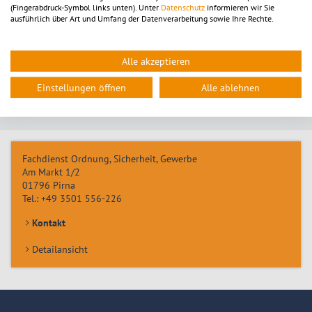
(Fingerabdruck-Symbol links unten). Unter
Datenschutz
informieren wir Sie
ausführlich über Art und Umfang der Datenverarbeitung sowie Ihre Rechte.
Hinweise zum Beweisfoto
Weitere Bearbeitung privater Anzeigen durch
Alle akzeptieren
die Behörde
Einstellungen öffnen
Alle ablehnen
Fachdienst Ordnung, Sicherheit, Gewerbe
Am Markt 1/2
01796
Pirna
Tel.:
+49 3501 556-226
Kontakt
Detailansicht