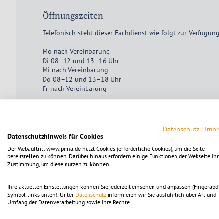
Öffnungszeiten
Telefonisch steht dieser Fachdienst wie folgt zur Verfügung
Mo nach Vereinbarung
Di 08–12 und 13–16 Uhr
Mi nach Vereinbarung
Do 08–12 und 13–18 Uhr
Fr nach Vereinbarung
Für persönliche Besuche wird um vorherige Anmeldung ge
Datenschutz
|
Imp
Datenschutzhinweis für Cookies
Um die Karte ansehen zu können, muss die Dienstle
Der Webauftritt www.pirna.de nutzt Cookies (erforderliche Cookies), um die Seite
Die Einstellungen sind alternativ in der Kategorie "Fu
bereitstellen zu können. Darüber hinaus erfordern einige Funktionen der Webseite Ihr
Zustimmung, um diese nutzen zu können.
Mit dem Klick auf diesen Hinweistext akzeptieren Sie 
Ihre aktuellen Einstellungen können Sie jederzeit einsehen und anpassen (Fingerabd
Nach Aktivierung der Karte werden Daten von Open S
Symbol links unten). Unter
Datenschutz
informieren wir Sie ausführlich über Art und
Bitte beachten Sie die Hinweise in unserer
Datenschut
Umfang der Datenverarbeitung sowie Ihre Rechte.