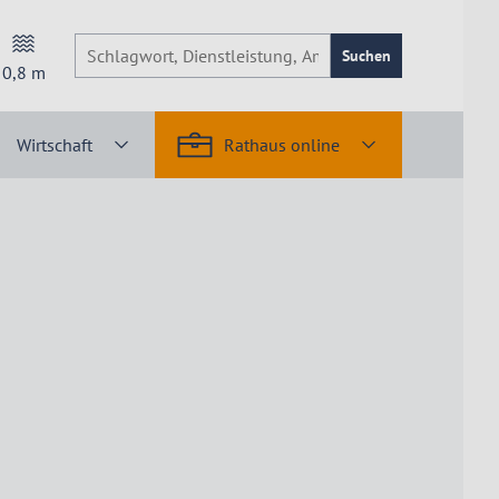
Suchen
0,8
m
Wirtschaft
Rathaus online