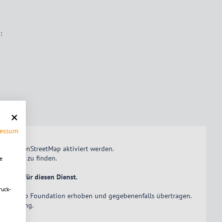
:
beten.
ressum
istung OpenStreetMap
aktiviert
werden.
nktional" zu finden.
e
Cookies für diesen Dienst.
ruck-
treet Map Foundation erhoben und gegebenenfalls übertragen.
zerklärung
.