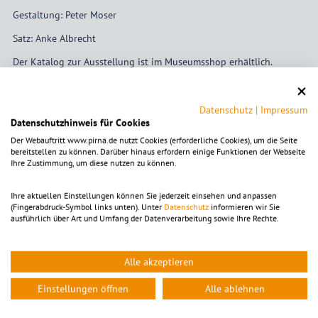
Gestaltung: Peter Moser
Satz: Anke Albrecht
Der Katalog zur Ausstellung ist im Museumsshop erhältlich.
Kooperationsausstellung mit dem Richard-Wagner-Museum Luzern
Datenschutz
|
Impressum
Datenschutzhinweis für Cookies
Der Webauftritt www.pirna.de nutzt Cookies (erforderliche Cookies), um die Seite
bereitstellen zu können. Darüber hinaus erfordern einige Funktionen der Webseite
Tickets
Ihre Zustimmung, um diese nutzen zu können.
Der Besuch der Sonderausstellung ist im Museumseintritt
Ihre aktuellen Einstellungen können Sie jederzeit einsehen und anpassen
enthalten.
(Fingerabdruck-Symbol links unten). Unter
Datenschutz
informieren wir Sie
ausführlich über Art und Umfang der Datenverarbeitung sowie Ihre Rechte.
Zeitpunkt
Alle akzeptieren
Freitag 06.03.2026, 11:00
-
Sonntag 17.01.2027, 17:00
Einstellungen öffnen
Alle ablehnen