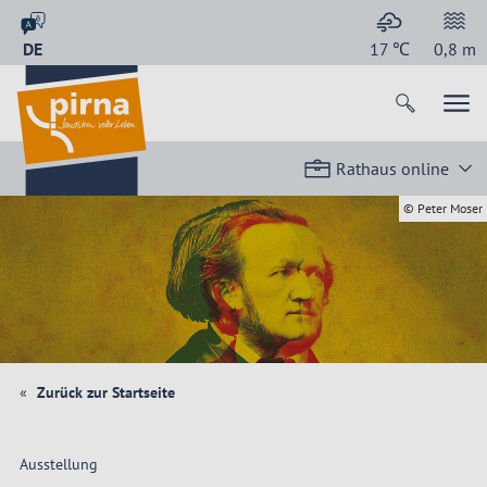
DE
17
℃
0,8
m
Rathaus online
© Peter Moser
Zurück zur Startseite
Ausstellung