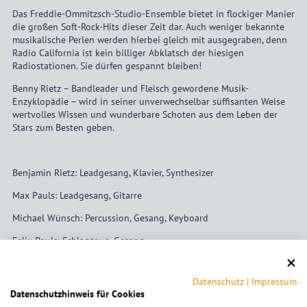
Das Freddie-Ommitzsch-Studio-Ensemble bietet in flockiger Manier
die großen Soft-Rock-Hits dieser Zeit dar. Auch weniger bekannte
musikalische Perlen werden hierbei gleich mit ausgegraben, denn
Radio California ist kein billiger Abklatsch der hiesigen
Radiostationen. Sie dürfen gespannt bleiben!
Benny Rietz – Bandleader und Fleisch gewordene Musik-
Enzyklopädie – wird in seiner unverwechselbar süffisanten Weise
wertvolles Wissen und wunderbare Schoten aus dem Leben der
Stars zum Besten geben.
Benjamin Rietz: Leadgesang, Klavier, Synthesizer
Max Pauls: Leadgesang, Gitarre
Michael Wünsch: Percussion, Gesang, Keyboard
Felix Pauls: Schlagzeug, Gesang
Konstantin Pauls: Synthesizer, Gesang
Datenschutz
|
Impressum
Georg Bergmann: Bass, Synthesizer
Datenschutzhinweis für Cookies