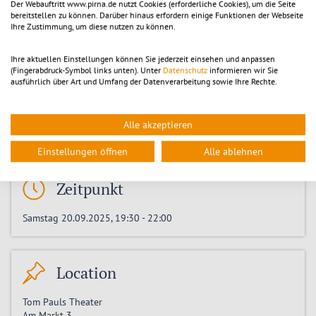
Der Webauftritt www.pirna.de nutzt Cookies (erforderliche Cookies), um die Seite
bereitstellen zu können. Darüber hinaus erfordern einige Funktionen der Webseite
Ihre Zustimmung, um diese nutzen zu können.
Tickets
Ihre aktuellen Einstellungen können Sie jederzeit einsehen und anpassen
(Fingerabdruck-Symbol links unten). Unter
Datenschutz
informieren wir Sie
Preis:
ausführlich über Art und Umfang der Datenverarbeitung sowie Ihre Rechte.
Erwachsene
25,00
€
Alle akzeptieren
Tickets kaufen
Einstellungen öffnen
Alle ablehnen
Zeitpunkt
Samstag 20.09.2025, 19:30
-
22:00
Location
Tom Pauls Theater
Am Markt 3