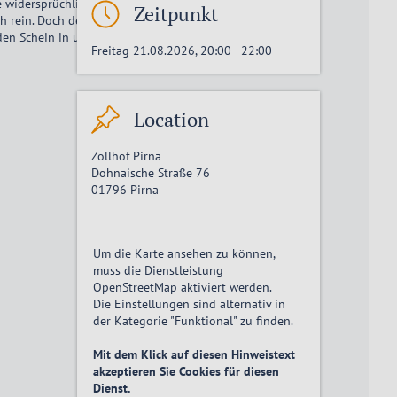
e widersprüchlichsten Facetten seiner Persönlichkeit
Zeitpunkt
lich rein. Doch der Mensch dahinter kommt zunehmend ins
den Schein in unserem Leben. Ein Gedankenspiel auf der
Freitag 21.08.2026, 20:00
-
22:00
Location
Zollhof Pirna
Dohnaische Straße 76
01796
Pirna
Um die Karte ansehen zu können,
muss die Dienstleistung
OpenStreetMap
aktiviert
werden.
Die Einstellungen sind alternativ in
der Kategorie "Funktional" zu finden.
Mit dem Klick auf diesen Hinweistext
akzeptieren Sie Cookies für diesen
Dienst.