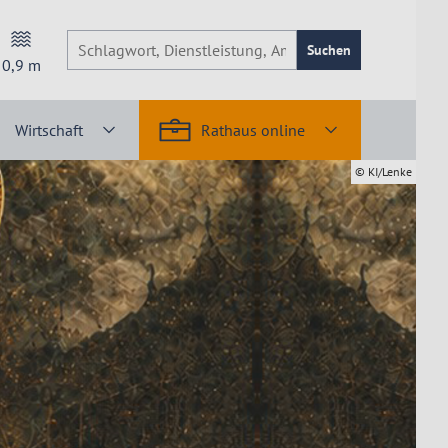
Suchen
0,9
m
Wirtschaft
Rathaus online
© KI/Lenke