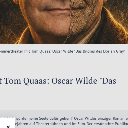
ommertheater mit Tom Quaas: Oscar Wilde "Das Bildnis des Dorian Gray"
t Tom Quaas: Oscar Wilde "Das
ürde! Ich würde meine Seele dafür geben!“ Oscar Wildes einziger Roman e
in den Folgejahren auf Theaterbühnen und im Film. Der erwünschte Publiku