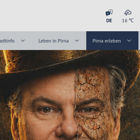
DE
16
℃
adtinfo
Leben in Pirna
Pirna erleben