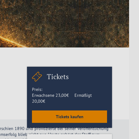
Tickets
Preis:
Erwachsene
23,00
€
Ermäßigt
20,00
€
Tickets kaufen
rschien 1890 und provozierte bei seiner Veröffentlichung
mserfolg blieb nicht aus. Heute gehört der Stoff zum