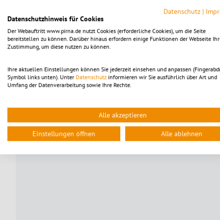
festen Kanon der Weltliteratur und fasziniert durch seine s
zwischen Liebe und Grauen spurenlos hineingeraten. Egal,
Datenschutz
|
Imp
Datenschutzhinweis für Cookies
Strudeln. Lord Henry erinnert sich… Ein Theaterabend im 
Suche nach einer Antwort auf die Frage: Was ist es, das u
Der Webauftritt www.pirna.de nutzt Cookies (erforderliche Cookies), um die Seite
bereitstellen zu können. Darüber hinaus erfordern einige Funktionen der Webseite Ihr
Zustimmung, um diese nutzen zu können.
Ihre aktuellen Einstellungen können Sie jederzeit einsehen und anpassen (Fingerabd
Symbol links unten). Unter
Datenschutz
informieren wir Sie ausführlich über Art und
Umfang der Datenverarbeitung sowie Ihre Rechte.
Alle akzeptieren
Einstellungen öffnen
Alle ablehnen