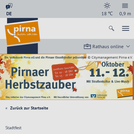
DE
18
℃
0,9
m
Rathaus online
© Citymanagement Pirna e.V.
Zurück zur Startseite
Stadtfest