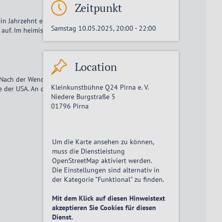
Zeitpunkt
n Jahrzehnt einer der stärksten Felskletterer der Welt.
Samstag 10.05.2025, 20:00
-
22:00
 auf. Im heimischen
Location
. Nach der Wende konnte er nun endlich zu den Bergen der
Kleinkunstbühne Q24 Pirna e. V.
der USA. An den fernen Kletterzielen in aller Welt war er
Niedere Burgstraße 5
01796
Pirna
Um die Karte ansehen zu können,
muss die Dienstleistung
OpenStreetMap
aktiviert
werden.
Die Einstellungen sind alternativ in
der Kategorie "Funktional" zu finden.
Mit dem Klick auf diesen Hinweistext
akzeptieren Sie Cookies für diesen
Dienst.