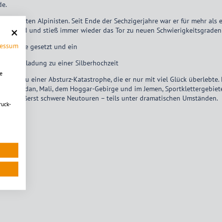
de.
 weltbesten Alpinisten. Seit Ende der Sechzigerjahre war er für mehr als ei
 UIAA-Grad und stieß immer wieder das Tor zu neuen Schwierigkeitsgraden
ressum
Maßstäbe gesetzt und ein
 die Einladung zu einer Silberhochzeit
e
 dann zu einer Absturz-Katastrophe, die er nur mit viel Glück überlebte
, dem Sudan, Mali, dem Hoggar-Gebirge und im Jemen, Sportklettergebiete 
chloss äußerst schwere Neutouren – teils unter dramatischen Umständen.
ruck-