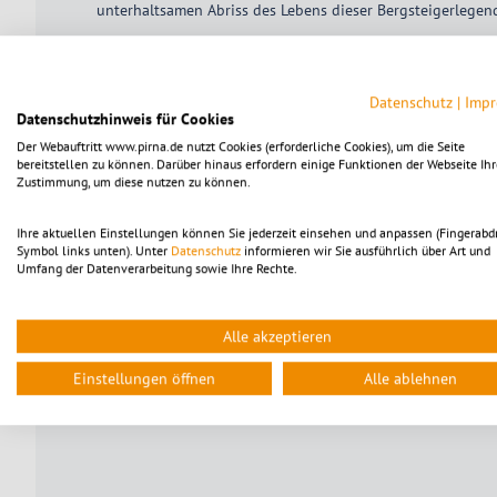
unterhaltsamen Abriss des Lebens dieser Bergsteigerlegen
Bernd Arnold hat einen festen Platz in der Hall of Fame der
Bereits Ende der Sechzigerjahre erschloss er Routen im 8.
Datenschutz
|
Imp
Elbsandsteingebirge hat er mit über 900 Erstbegehungen 
Datenschutzhinweis für Cookies
bewundernswertes Lebenswerk hinterlassen. 1988 nutzte er
Der Webauftritt www.pirna.de nutzt Cookies (erforderliche Cookies), um die Seite
bereitstellen zu können. Darüber hinaus erfordern einige Funktionen der Webseite Ihr
für eine „Beurlaubung“ in den Westen. Im Karakorum kam es
Zustimmung, um diese nutzen zu können.
Welt aufbrechen, u.a. in Patagonien, Venezuela, Madagaskar
als Pionier am Berg ebenfalls überaus erfolgreich und ers
Ihre aktuellen Einstellungen können Sie jederzeit einsehen und anpassen (Fingerabd
Symbol links unten). Unter
Datenschutz
informieren wir Sie ausführlich über Art und
Umfang der Datenverarbeitung sowie Ihre Rechte.
Alle akzeptieren
Einstellungen öffnen
Alle ablehnen