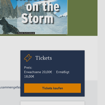
Tickets
Preis:
Erwachsene
20,00
€
Ermäßigt
18,00
€
zusammengefasst. Es ist der abschließende Band einer
Tickets kaufen