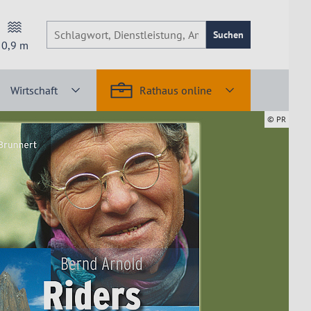
Suchen
0,9
m
Wirtschaft
Rathaus online
© PR