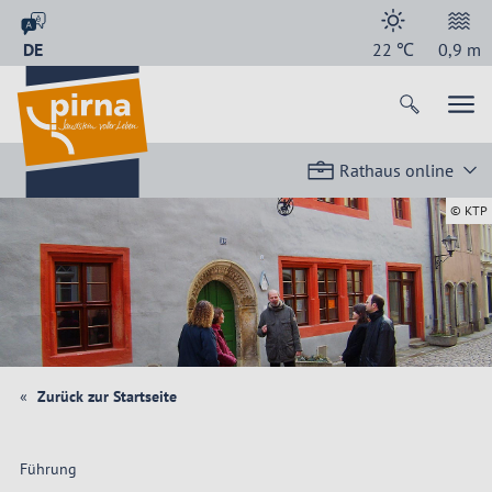
DE
22
℃
0,9
m
Rathaus online
© KTP
Zurück zur Startseite
Führung