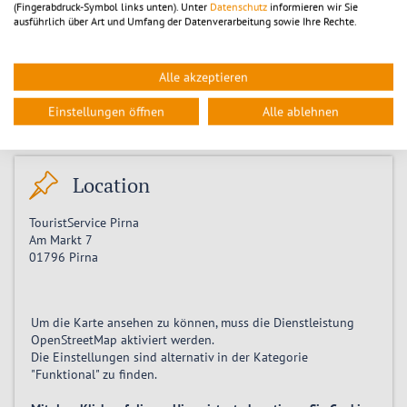
(Fingerabdruck-Symbol links unten). Unter
Datenschutz
informieren wir Sie
Sonntag 13.09.2026, 11:00
ausführlich über Art und Umfang der Datenverarbeitung sowie Ihre Rechte.
Sonntag 20.09.2026, 11:00
Sonntag 27.09.2026, 11:00
Sonntag 04.10.2026, 11:00
Alle akzeptieren
Sonntag 11.10.2026, 11:00
Sonntag 18.10.2026, 11:00
Einstellungen öffnen
Alle ablehnen
Sonntag 25.10.2026, 11:00
Location
TouristService Pirna
Am Markt 7
01796
Pirna
Um die Karte ansehen zu können, muss die Dienstleistung
OpenStreetMap
aktiviert
werden.
Die Einstellungen sind alternativ in der Kategorie
"Funktional" zu finden.