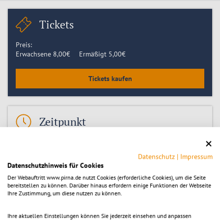
Tickets
Preis:
Erwachsene
8,00
€
Ermäßigt
5,00
€
Tickets kaufen
Zeitpunkt
Sonntag 12.07.2026, 11:00
-
12:30
Sonntag 19.07.2026, 11:00
Datenschutz
|
Impressum
Sonntag 26.07.2026, 11:00
Datenschutzhinweis für Cookies
Sonntag 02.08.2026, 11:00
Der Webauftritt www.pirna.de nutzt Cookies (erforderliche Cookies), um die Seite
Sonntag 09.08.2026, 11:00
bereitstellen zu können. Darüber hinaus erfordern einige Funktionen der Webseite
Sonntag 16.08.2026, 11:00
Ihre Zustimmung, um diese nutzen zu können.
Sonntag 23.08.2026, 11:00
Sonntag 30.08.2026, 11:00
Ihre aktuellen Einstellungen können Sie jederzeit einsehen und anpassen
Sonntag 06.09.2026, 11:00